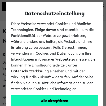
Datenschutzeinstellung
eKVV
Diese Webseite verwendet Cookies und ähnliche
Kalenderintegration und
Technologien. Einige davon sind essentiell, um die
Funktionalität der Website zu gewährleisten,
Newsfeeds
während andere uns helfen, die Website und Ihre
Erfahrung zu verbessern. Falls Sie zustimmen,
Kalenderintegration
verwenden wir Cookies und Daten auch, um Ihre
Interaktionen mit unserer Webseite zu messen. Sie
Das eKVV bietet Ihnen die Möglichkeit,
können Ihre Einwilligung jederzeit unter
Veranstaltungstermine in eine Vielzahl von
Datenschutzerklärung
einsehen und mit der
Kalenderanwendungen einzubinden. Auf diese Weise können
Wirkung für die Zukunft widerrufen. Auf der Seite
Sie einen gemeinsamen Überblick über Ihre privaten und
finden Sie auch zusätzliche Informationen zu den
studienbezogenen Termine erhalten.
verwendeten Cookies und Technologien.
Näheres zu Vorteilen und Funktionsweise der
Alle akzeptieren
Kalenderintegration können Sie auf unserer
Hilfeseite
lesen.