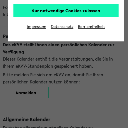
Folgende Kalender bietet Ihnen das eKVV derzeit zur
Nur notwendige Cookies zulassen
Integration an:
Impressum
Datenschutz
Barrierefreiheit
Persönlicher Kalender
Das eKVV stellt Ihnen einen persönlichen Kalender zur
Verfügung
Dieser Kalender enthält die Veranstaltungen, die Sie in
Ihrem eKVV-Stundenplan gespeichert haben.
Bitte melden Sie sich am eKVV an, damit Sie Ihren
persönlichen Kalender nutzen können:
Anmelden
Allgemeine Kalender
Es stehen allgemein zugängliche Kalender zu