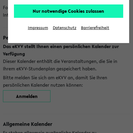
Folgende Kalender bietet Ihnen das eKVV derzeit zur
Nur notwendige Cookies zulassen
Integration an:
Impressum
Datenschutz
Barrierefreiheit
Persönlicher Kalender
Das eKVV stellt Ihnen einen persönlichen Kalender zur
Verfügung
Dieser Kalender enthält die Veranstaltungen, die Sie in
Ihrem eKVV-Stundenplan gespeichert haben.
Bitte melden Sie sich am eKVV an, damit Sie Ihren
persönlichen Kalender nutzen können:
Anmelden
Allgemeine Kalender
Es stehen allgemein zugängliche Kalender zu