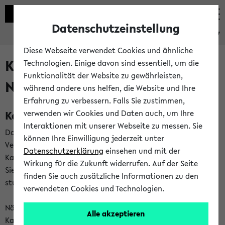
Datenschutzeinstellung
eKVV
Diese Webseite verwendet Cookies und ähnliche
Kalenderintegration und
Technologien. Einige davon sind essentiell, um die
Funktionalität der Website zu gewährleisten,
Newsfeeds
während andere uns helfen, die Website und Ihre
Erfahrung zu verbessern. Falls Sie zustimmen,
Kalenderintegration
verwenden wir Cookies und Daten auch, um Ihre
Interaktionen mit unserer Webseite zu messen. Sie
Das eKVV bietet Ihnen die Möglichkeit,
können Ihre Einwilligung jederzeit unter
Veranstaltungstermine in eine Vielzahl von
Datenschutzerklärung
einsehen und mit der
Kalenderanwendungen einzubinden. Auf diese Weise können
Wirkung für die Zukunft widerrufen. Auf der Seite
Sie einen gemeinsamen Überblick über Ihre privaten und
finden Sie auch zusätzliche Informationen zu den
studienbezogenen Termine erhalten.
verwendeten Cookies und Technologien.
Näheres zu Vorteilen und Funktionsweise der
Alle akzeptieren
Kalenderintegration können Sie auf unserer
Hilfeseite
lesen.