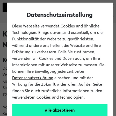
Datenschutzeinstellung
eKVV
Diese Webseite verwendet Cookies und ähnliche
Kalenderintegration und
Technologien. Einige davon sind essentiell, um die
Funktionalität der Website zu gewährleisten,
Newsfeeds
während andere uns helfen, die Website und Ihre
Erfahrung zu verbessern. Falls Sie zustimmen,
Kalenderintegration
verwenden wir Cookies und Daten auch, um Ihre
Interaktionen mit unserer Webseite zu messen. Sie
Das eKVV bietet Ihnen die Möglichkeit,
können Ihre Einwilligung jederzeit unter
Veranstaltungstermine in eine Vielzahl von
Datenschutzerklärung
einsehen und mit der
Kalenderanwendungen einzubinden. Auf diese Weise können
Wirkung für die Zukunft widerrufen. Auf der Seite
Sie einen gemeinsamen Überblick über Ihre privaten und
finden Sie auch zusätzliche Informationen zu den
studienbezogenen Termine erhalten.
verwendeten Cookies und Technologien.
Näheres zu Vorteilen und Funktionsweise der
Alle akzeptieren
Kalenderintegration können Sie auf unserer
Hilfeseite
lesen.