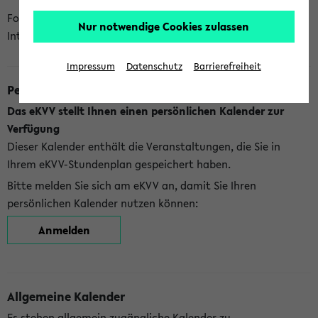
Folgende Kalender bietet Ihnen das eKVV derzeit zur
Nur notwendige Cookies zulassen
Integration an:
Impressum
Datenschutz
Barrierefreiheit
Persönlicher Kalender
Das eKVV stellt Ihnen einen persönlichen Kalender zur
Verfügung
Dieser Kalender enthält die Veranstaltungen, die Sie in
Ihrem eKVV-Stundenplan gespeichert haben.
Bitte melden Sie sich am eKVV an, damit Sie Ihren
persönlichen Kalender nutzen können:
Anmelden
Allgemeine Kalender
Es stehen allgemein zugängliche Kalender zu