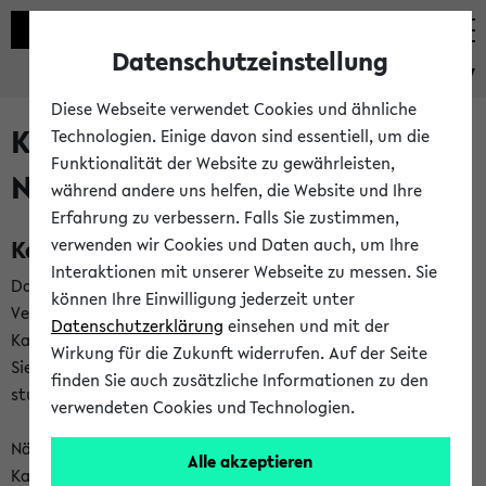
Datenschutzeinstellung
eKVV
Diese Webseite verwendet Cookies und ähnliche
Kalenderintegration und
Technologien. Einige davon sind essentiell, um die
Funktionalität der Website zu gewährleisten,
Newsfeeds
während andere uns helfen, die Website und Ihre
Erfahrung zu verbessern. Falls Sie zustimmen,
Kalenderintegration
verwenden wir Cookies und Daten auch, um Ihre
Interaktionen mit unserer Webseite zu messen. Sie
Das eKVV bietet Ihnen die Möglichkeit,
können Ihre Einwilligung jederzeit unter
Veranstaltungstermine in eine Vielzahl von
Datenschutzerklärung
einsehen und mit der
Kalenderanwendungen einzubinden. Auf diese Weise können
Wirkung für die Zukunft widerrufen. Auf der Seite
Sie einen gemeinsamen Überblick über Ihre privaten und
finden Sie auch zusätzliche Informationen zu den
studienbezogenen Termine erhalten.
verwendeten Cookies und Technologien.
Näheres zu Vorteilen und Funktionsweise der
Alle akzeptieren
Kalenderintegration können Sie auf unserer
Hilfeseite
lesen.