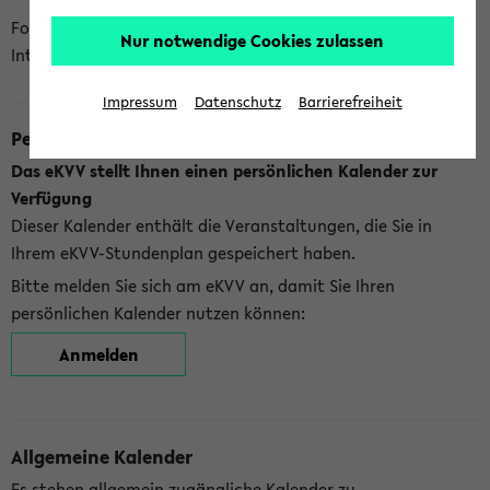
Folgende Kalender bietet Ihnen das eKVV derzeit zur
Nur notwendige Cookies zulassen
Integration an:
Impressum
Datenschutz
Barrierefreiheit
Persönlicher Kalender
Das eKVV stellt Ihnen einen persönlichen Kalender zur
Verfügung
Dieser Kalender enthält die Veranstaltungen, die Sie in
Ihrem eKVV-Stundenplan gespeichert haben.
Bitte melden Sie sich am eKVV an, damit Sie Ihren
persönlichen Kalender nutzen können:
Anmelden
Allgemeine Kalender
Es stehen allgemein zugängliche Kalender zu