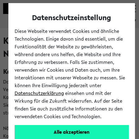
Datenschutzeinstellung
eKVV
Diese Webseite verwendet Cookies und ähnliche
Kalenderintegration und
Technologien. Einige davon sind essentiell, um die
Funktionalität der Website zu gewährleisten,
Newsfeeds
während andere uns helfen, die Website und Ihre
Erfahrung zu verbessern. Falls Sie zustimmen,
Kalenderintegration
verwenden wir Cookies und Daten auch, um Ihre
Interaktionen mit unserer Webseite zu messen. Sie
Das eKVV bietet Ihnen die Möglichkeit,
können Ihre Einwilligung jederzeit unter
Veranstaltungstermine in eine Vielzahl von
Datenschutzerklärung
einsehen und mit der
Kalenderanwendungen einzubinden. Auf diese Weise können
Wirkung für die Zukunft widerrufen. Auf der Seite
Sie einen gemeinsamen Überblick über Ihre privaten und
finden Sie auch zusätzliche Informationen zu den
studienbezogenen Termine erhalten.
verwendeten Cookies und Technologien.
Näheres zu Vorteilen und Funktionsweise der
Alle akzeptieren
Kalenderintegration können Sie auf unserer
Hilfeseite
lesen.