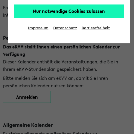
Folgende Kalender bietet Ihnen das eKVV derzeit zur
Nur notwendige Cookies zulassen
Integration an:
Impressum
Datenschutz
Barrierefreiheit
Persönlicher Kalender
Das eKVV stellt Ihnen einen persönlichen Kalender zur
Verfügung
Dieser Kalender enthält die Veranstaltungen, die Sie in
Ihrem eKVV-Stundenplan gespeichert haben.
Bitte melden Sie sich am eKVV an, damit Sie Ihren
persönlichen Kalender nutzen können:
Anmelden
Allgemeine Kalender
Es stehen allgemein zugängliche Kalender zu