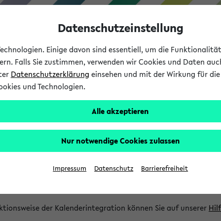
Datenschutzeinstellung
chnologien. Einige davon sind essentiell, um die Funktionalit
sern. Falls Sie zustimmen, verwenden wir Cookies und Daten auc
nter
Datenschutzerklärung
einsehen und mit der Wirkung für die 
ookies und Technologien.
Studium
Lehre
International
Alle akzeptieren
gration und Newsfeeds
Nur notwendige Cookies zulassen
ion
Impressum
Datenschutz
Barrierefreiheit
glichkeit, Veranstaltungstermine in eine Vielzahl von Kalende
Ihre privaten und studienbezogenen Termine erhalten.
ktionsweise der Kalenderintegration können Sie auf unserer
Hil