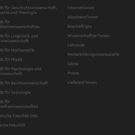
ät für Geschichtswissenschaft,
Internationals
ophie und Theologie
Absolvent*innen
ät für
Beschäftigte
dheitswissenschaften
Wissenschaftler*innen
ät für Linguistik und
turwissenschaft
Lehrende
ät für Mathematik
Weiterbildungsinteressierte
ät für Physik
Gäste
ät für Psychologie und
Presse
issenschaft
Lieferant*innen
ät für Rechtswissenschaft
ät für Soziologie
ät für
haftswissenschaften
nische Fakultät OWL
sche Fakultät