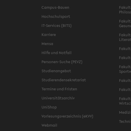
Campus-Bauen
Fakult
Philos
Hochschulsport
Fakult
IT-Services (BITS)
Gesun
Karriere
Fakult
Litera
Mensa
Fakult
Hilfe und Notfall
Fakult
Personen-Suche (PEVZ)
Fakult
Studienangebot
Sportw
Studierendensekretariat
Fakult
Termine und Fristen
Fakult
Universitätsarchiv
Fakult
Wirtsc
UniShop
Medizi
Vorlesungsverzeichnis (eKVV)
Techni
Webmail