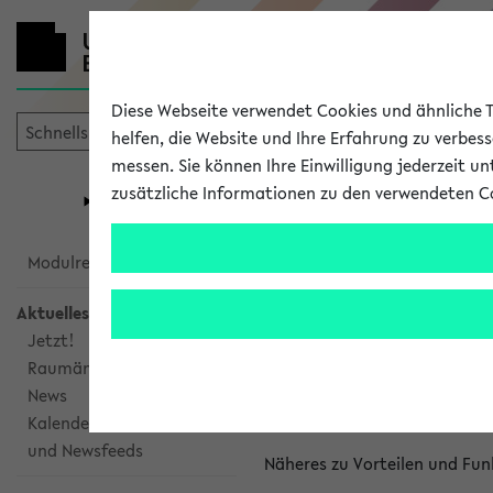
Diese Webseite verwendet Cookies und ähnliche Te
helfen, die Website und Ihre Erfahrung zu verbes
messen. Sie können Ihre Einwilligung jederzeit u
mein
Start
eKVV
zusätzliche Informationen zu den verwendeten C
Universität
Forschung
Studiengangsauswahl
Kalenderinte
Modulrecherche
Aktuelles
Kalenderintegrat
Jetzt!
Raumänderungen
Das eKVV bietet Ihnen die Mö
News
gemeinsamen Überblick über 
Kalenderintegration
und Newsfeeds
Näheres zu Vorteilen und Fun