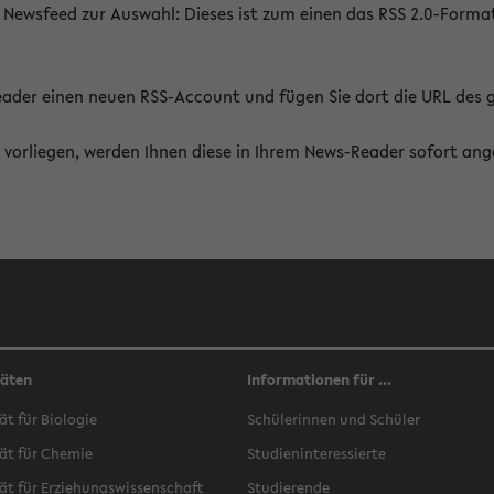
 Newsfeed zur Auswahl: Dieses ist zum einen das RSS 2.0-Form
Reader einen neuen RSS-Account und fügen Sie dort die URL des
vorliegen, werden Ihnen diese in Ihrem News-Reader sofort ang
täten
Informationen für ...
ät für Biologie
Schülerinnen und Schüler
ät für Chemie
Studieninteressierte
ät für Erziehungswissenschaft
Studierende