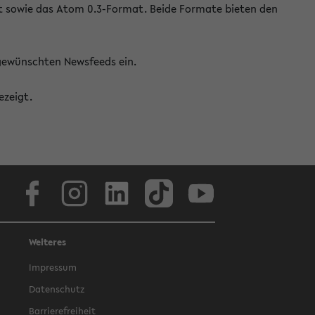
at sowie das Atom 0.3-Format. Beide Formate bieten den
 gewünschten Newsfeeds ein.
ezeigt.
Facebook
Instagram
LinkedIn
TikTok
Youtube
Weiteres
Impressum
Datenschutz
Barrierefreiheit