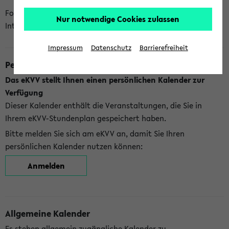
Folgende Kalender bietet Ihnen das eKVV derzeit zur
Nur notwendige Cookies zulassen
Integration an:
Impressum
Datenschutz
Barrierefreiheit
Persönlicher Kalender
Das eKVV stellt Ihnen einen persönlichen Kalender zur
Verfügung
Dieser Kalender enthält die Veranstaltungen, die Sie in
Ihrem eKVV-Stundenplan gespeichert haben.
Bitte melden Sie sich am eKVV an, damit Sie Ihren
persönlichen Kalender nutzen können:
Anmelden
Allgemeine Kalender
Es stehen allgemein zugängliche Kalender zu