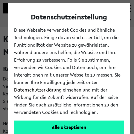
Datenschutzeinstellung
eKVV
Diese Webseite verwendet Cookies und ähnliche
Kalenderintegration und
Technologien. Einige davon sind essentiell, um die
Funktionalität der Website zu gewährleisten,
Newsfeeds
während andere uns helfen, die Website und Ihre
Erfahrung zu verbessern. Falls Sie zustimmen,
Kalenderintegration
verwenden wir Cookies und Daten auch, um Ihre
Interaktionen mit unserer Webseite zu messen. Sie
Das eKVV bietet Ihnen die Möglichkeit,
können Ihre Einwilligung jederzeit unter
Veranstaltungstermine in eine Vielzahl von
Datenschutzerklärung
einsehen und mit der
Kalenderanwendungen einzubinden. Auf diese Weise können
Wirkung für die Zukunft widerrufen. Auf der Seite
Sie einen gemeinsamen Überblick über Ihre privaten und
finden Sie auch zusätzliche Informationen zu den
studienbezogenen Termine erhalten.
verwendeten Cookies und Technologien.
Näheres zu Vorteilen und Funktionsweise der
Alle akzeptieren
Kalenderintegration können Sie auf unserer
Hilfeseite
lesen.