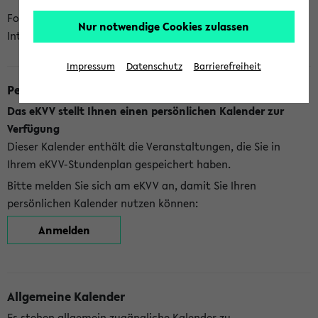
Folgende Kalender bietet Ihnen das eKVV derzeit zur
Nur notwendige Cookies zulassen
Integration an:
Impressum
Datenschutz
Barrierefreiheit
Persönlicher Kalender
Das eKVV stellt Ihnen einen persönlichen Kalender zur
Verfügung
Dieser Kalender enthält die Veranstaltungen, die Sie in
Ihrem eKVV-Stundenplan gespeichert haben.
Bitte melden Sie sich am eKVV an, damit Sie Ihren
persönlichen Kalender nutzen können:
Anmelden
Allgemeine Kalender
Es stehen allgemein zugängliche Kalender zu