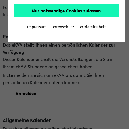
Folgende Kalender bietet Ihnen das eKVV derzeit zur
Nur notwendige Cookies zulassen
Integration an:
Impressum
Datenschutz
Barrierefreiheit
Persönlicher Kalender
Das eKVV stellt Ihnen einen persönlichen Kalender zur
Verfügung
Dieser Kalender enthält die Veranstaltungen, die Sie in
Ihrem eKVV-Stundenplan gespeichert haben.
Bitte melden Sie sich am eKVV an, damit Sie Ihren
persönlichen Kalender nutzen können:
Anmelden
Allgemeine Kalender
Es stehen allgemein zugängliche Kalender zu