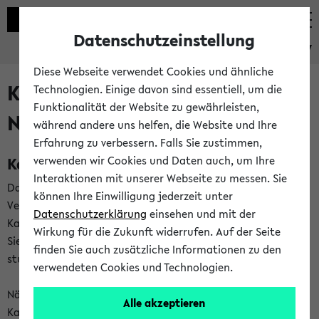
Datenschutzeinstellung
eKVV
Diese Webseite verwendet Cookies und ähnliche
Kalenderintegration und
Technologien. Einige davon sind essentiell, um die
Funktionalität der Website zu gewährleisten,
Newsfeeds
während andere uns helfen, die Website und Ihre
Erfahrung zu verbessern. Falls Sie zustimmen,
Kalenderintegration
verwenden wir Cookies und Daten auch, um Ihre
Interaktionen mit unserer Webseite zu messen. Sie
Das eKVV bietet Ihnen die Möglichkeit,
können Ihre Einwilligung jederzeit unter
Veranstaltungstermine in eine Vielzahl von
Datenschutzerklärung
einsehen und mit der
Kalenderanwendungen einzubinden. Auf diese Weise können
Wirkung für die Zukunft widerrufen. Auf der Seite
Sie einen gemeinsamen Überblick über Ihre privaten und
finden Sie auch zusätzliche Informationen zu den
studienbezogenen Termine erhalten.
verwendeten Cookies und Technologien.
Näheres zu Vorteilen und Funktionsweise der
Alle akzeptieren
Kalenderintegration können Sie auf unserer
Hilfeseite
lesen.