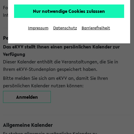
Folgende Kalender bietet Ihnen das eKVV derzeit zur
Nur notwendige Cookies zulassen
Integration an:
Impressum
Datenschutz
Barrierefreiheit
Persönlicher Kalender
Das eKVV stellt Ihnen einen persönlichen Kalender zur
Verfügung
Dieser Kalender enthält die Veranstaltungen, die Sie in
Ihrem eKVV-Stundenplan gespeichert haben.
Bitte melden Sie sich am eKVV an, damit Sie Ihren
persönlichen Kalender nutzen können:
Anmelden
Allgemeine Kalender
Es stehen allgemein zugängliche Kalender zu