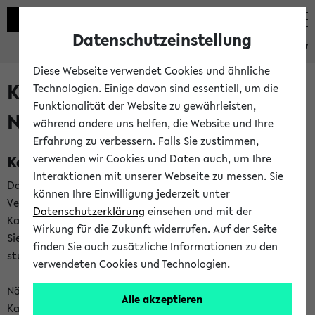
Datenschutzeinstellung
eKVV
Diese Webseite verwendet Cookies und ähnliche
Kalenderintegration und
Technologien. Einige davon sind essentiell, um die
Funktionalität der Website zu gewährleisten,
Newsfeeds
während andere uns helfen, die Website und Ihre
Erfahrung zu verbessern. Falls Sie zustimmen,
Kalenderintegration
verwenden wir Cookies und Daten auch, um Ihre
Interaktionen mit unserer Webseite zu messen. Sie
Das eKVV bietet Ihnen die Möglichkeit,
können Ihre Einwilligung jederzeit unter
Veranstaltungstermine in eine Vielzahl von
Datenschutzerklärung
einsehen und mit der
Kalenderanwendungen einzubinden. Auf diese Weise können
Wirkung für die Zukunft widerrufen. Auf der Seite
Sie einen gemeinsamen Überblick über Ihre privaten und
finden Sie auch zusätzliche Informationen zu den
studienbezogenen Termine erhalten.
verwendeten Cookies und Technologien.
Näheres zu Vorteilen und Funktionsweise der
Alle akzeptieren
Kalenderintegration können Sie auf unserer
Hilfeseite
lesen.