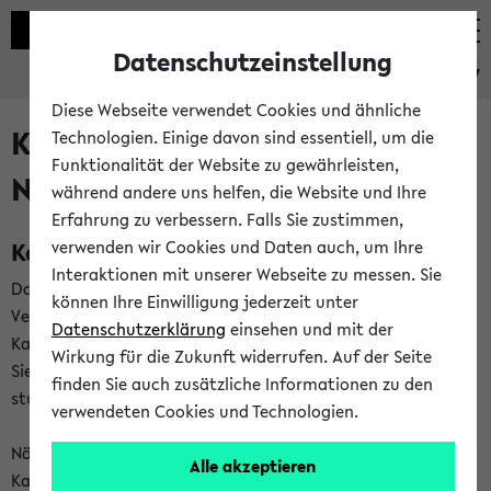
Datenschutzeinstellung
eKVV
Diese Webseite verwendet Cookies und ähnliche
Kalenderintegration und
Technologien. Einige davon sind essentiell, um die
Funktionalität der Website zu gewährleisten,
Newsfeeds
während andere uns helfen, die Website und Ihre
Erfahrung zu verbessern. Falls Sie zustimmen,
Kalenderintegration
verwenden wir Cookies und Daten auch, um Ihre
Interaktionen mit unserer Webseite zu messen. Sie
Das eKVV bietet Ihnen die Möglichkeit,
können Ihre Einwilligung jederzeit unter
Veranstaltungstermine in eine Vielzahl von
Datenschutzerklärung
einsehen und mit der
Kalenderanwendungen einzubinden. Auf diese Weise können
Wirkung für die Zukunft widerrufen. Auf der Seite
Sie einen gemeinsamen Überblick über Ihre privaten und
finden Sie auch zusätzliche Informationen zu den
studienbezogenen Termine erhalten.
verwendeten Cookies und Technologien.
Näheres zu Vorteilen und Funktionsweise der
Alle akzeptieren
Kalenderintegration können Sie auf unserer
Hilfeseite
lesen.