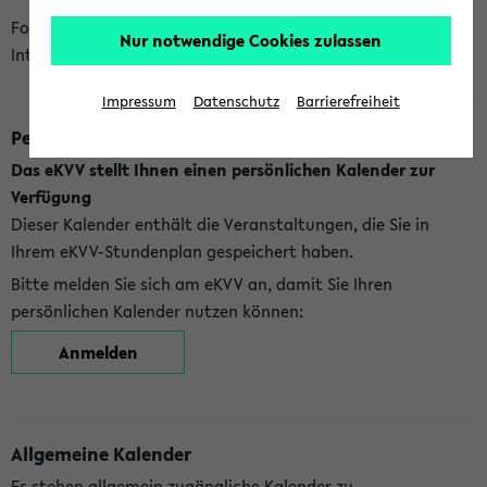
Folgende Kalender bietet Ihnen das eKVV derzeit zur
Nur notwendige Cookies zulassen
Integration an:
Impressum
Datenschutz
Barrierefreiheit
Persönlicher Kalender
Das eKVV stellt Ihnen einen persönlichen Kalender zur
Verfügung
Dieser Kalender enthält die Veranstaltungen, die Sie in
Ihrem eKVV-Stundenplan gespeichert haben.
Bitte melden Sie sich am eKVV an, damit Sie Ihren
persönlichen Kalender nutzen können:
Anmelden
Allgemeine Kalender
Es stehen allgemein zugängliche Kalender zu