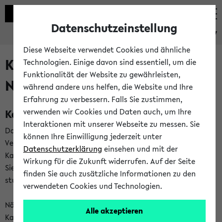
Datenschutzeinstellung
eKVV
Diese Webseite verwendet Cookies und ähnliche
Kalenderintegration und
Technologien. Einige davon sind essentiell, um die
Funktionalität der Website zu gewährleisten,
Newsfeeds
während andere uns helfen, die Website und Ihre
Erfahrung zu verbessern. Falls Sie zustimmen,
Kalenderintegration
verwenden wir Cookies und Daten auch, um Ihre
Interaktionen mit unserer Webseite zu messen. Sie
Das eKVV bietet Ihnen die Möglichkeit,
können Ihre Einwilligung jederzeit unter
Veranstaltungstermine in eine Vielzahl von
Datenschutzerklärung
einsehen und mit der
Kalenderanwendungen einzubinden. Auf diese Weise können
Wirkung für die Zukunft widerrufen. Auf der Seite
Sie einen gemeinsamen Überblick über Ihre privaten und
finden Sie auch zusätzliche Informationen zu den
studienbezogenen Termine erhalten.
verwendeten Cookies und Technologien.
Näheres zu Vorteilen und Funktionsweise der
Alle akzeptieren
Kalenderintegration können Sie auf unserer
Hilfeseite
lesen.