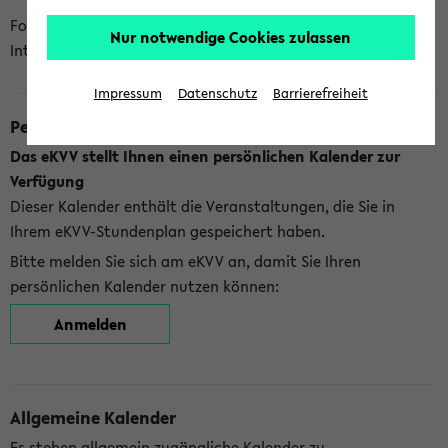
Folgende Kalender bietet Ihnen das eKVV derzeit zur
Nur notwendige Cookies zulassen
Integration an:
Impressum
Datenschutz
Barrierefreiheit
Persönlicher Kalender
Das eKVV stellt Ihnen einen persönlichen Kalender zur
Verfügung
Dieser Kalender enthält die Veranstaltungen, die Sie in
Ihrem eKVV-Stundenplan gespeichert haben.
Bitte melden Sie sich am eKVV an, damit Sie Ihren
persönlichen Kalender nutzen können:
Anmelden
Allgemeine Kalender
Es stehen allgemein zugängliche Kalender zu