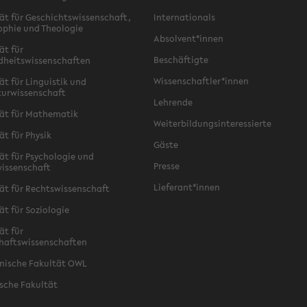
ät für Geschichtswissenschaft,
Internationals
ophie und Theologie
Absolvent*innen
ät für
Beschäftigte
dheitswissenschaften
Wissenschaftler*innen
ät für Linguistik und
turwissenschaft
Lehrende
ät für Mathematik
Weiterbildungsinteressierte
ät für Physik
Gäste
ät für Psychologie und
Presse
issenschaft
Lieferant*innen
ät für Rechtswissenschaft
ät für Soziologie
ät für
haftswissenschaften
nische Fakultät OWL
sche Fakultät