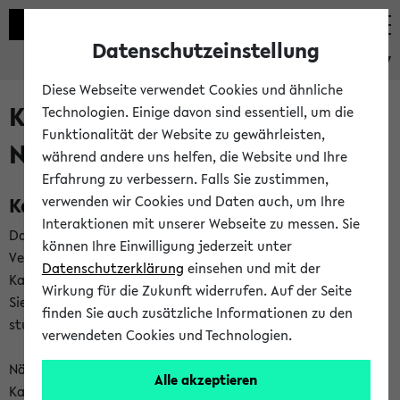
Datenschutzeinstellung
eKVV
Diese Webseite verwendet Cookies und ähnliche
Kalenderintegration und
Technologien. Einige davon sind essentiell, um die
Funktionalität der Website zu gewährleisten,
Newsfeeds
während andere uns helfen, die Website und Ihre
Erfahrung zu verbessern. Falls Sie zustimmen,
Kalenderintegration
verwenden wir Cookies und Daten auch, um Ihre
Interaktionen mit unserer Webseite zu messen. Sie
Das eKVV bietet Ihnen die Möglichkeit,
können Ihre Einwilligung jederzeit unter
Veranstaltungstermine in eine Vielzahl von
Datenschutzerklärung
einsehen und mit der
Kalenderanwendungen einzubinden. Auf diese Weise können
Wirkung für die Zukunft widerrufen. Auf der Seite
Sie einen gemeinsamen Überblick über Ihre privaten und
finden Sie auch zusätzliche Informationen zu den
studienbezogenen Termine erhalten.
verwendeten Cookies und Technologien.
Näheres zu Vorteilen und Funktionsweise der
Alle akzeptieren
Kalenderintegration können Sie auf unserer
Hilfeseite
lesen.