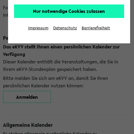
Folgende Kalender bietet Ihnen das eKVV derzeit zur
Nur notwendige Cookies zulassen
Integration an:
Impressum
Datenschutz
Barrierefreiheit
Persönlicher Kalender
Das eKVV stellt Ihnen einen persönlichen Kalender zur
Verfügung
Dieser Kalender enthält die Veranstaltungen, die Sie in
Ihrem eKVV-Stundenplan gespeichert haben.
Bitte melden Sie sich am eKVV an, damit Sie Ihren
persönlichen Kalender nutzen können:
Anmelden
Allgemeine Kalender
Es stehen allgemein zugängliche Kalender zu