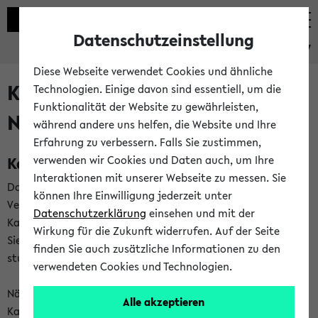
Datenschutzeinstellung
eKVV
Diese Webseite verwendet Cookies und ähnliche
Kalenderintegration und
Technologien. Einige davon sind essentiell, um die
Funktionalität der Website zu gewährleisten,
Newsfeeds
während andere uns helfen, die Website und Ihre
Erfahrung zu verbessern. Falls Sie zustimmen,
Kalenderintegration
verwenden wir Cookies und Daten auch, um Ihre
Interaktionen mit unserer Webseite zu messen. Sie
Das eKVV bietet Ihnen die Möglichkeit,
können Ihre Einwilligung jederzeit unter
Veranstaltungstermine in eine Vielzahl von
Datenschutzerklärung
einsehen und mit der
Kalenderanwendungen einzubinden. Auf diese Weise können
Wirkung für die Zukunft widerrufen. Auf der Seite
Sie einen gemeinsamen Überblick über Ihre privaten und
finden Sie auch zusätzliche Informationen zu den
studienbezogenen Termine erhalten.
verwendeten Cookies und Technologien.
Näheres zu Vorteilen und Funktionsweise der
Alle akzeptieren
Kalenderintegration können Sie auf unserer
Hilfeseite
lesen.