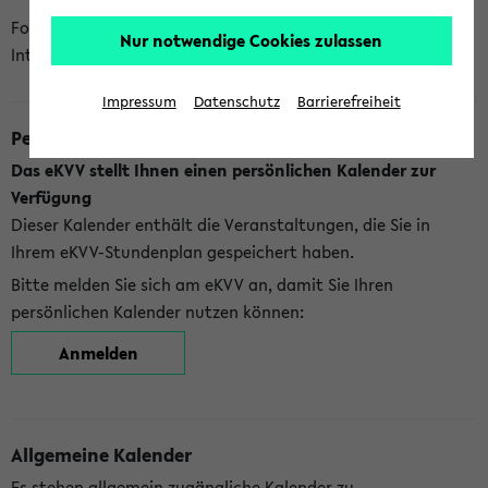
Folgende Kalender bietet Ihnen das eKVV derzeit zur
Nur notwendige Cookies zulassen
Integration an:
Impressum
Datenschutz
Barrierefreiheit
Persönlicher Kalender
Das eKVV stellt Ihnen einen persönlichen Kalender zur
Verfügung
Dieser Kalender enthält die Veranstaltungen, die Sie in
Ihrem eKVV-Stundenplan gespeichert haben.
Bitte melden Sie sich am eKVV an, damit Sie Ihren
persönlichen Kalender nutzen können:
Anmelden
Allgemeine Kalender
Es stehen allgemein zugängliche Kalender zu