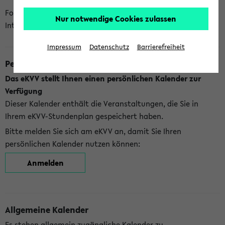
Folgende Kalender bietet Ihnen das eKVV derzeit zur
Nur notwendige Cookies zulassen
Integration an:
Impressum
Datenschutz
Barrierefreiheit
Persönlicher Kalender
Das eKVV stellt Ihnen einen persönlichen Kalender zur
Verfügung
Dieser Kalender enthält die Veranstaltungen, die Sie in
Ihrem eKVV-Stundenplan gespeichert haben.
Bitte melden Sie sich am eKVV an, damit Sie Ihren
persönlichen Kalender nutzen können:
Anmelden
Allgemeine Kalender
Es stehen allgemein zugängliche Kalender zu