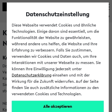
Datenschutzeinstellung
eKVV
Diese Webseite verwendet Cookies und ähnliche
Kalenderintegration und
Technologien. Einige davon sind essentiell, um die
Funktionalität der Website zu gewährleisten,
Newsfeeds
während andere uns helfen, die Website und Ihre
Erfahrung zu verbessern. Falls Sie zustimmen,
Kalenderintegration
verwenden wir Cookies und Daten auch, um Ihre
Interaktionen mit unserer Webseite zu messen. Sie
Das eKVV bietet Ihnen die Möglichkeit,
können Ihre Einwilligung jederzeit unter
Veranstaltungstermine in eine Vielzahl von
Datenschutzerklärung
einsehen und mit der
Kalenderanwendungen einzubinden. Auf diese Weise können
Wirkung für die Zukunft widerrufen. Auf der Seite
Sie einen gemeinsamen Überblick über Ihre privaten und
finden Sie auch zusätzliche Informationen zu den
studienbezogenen Termine erhalten.
verwendeten Cookies und Technologien.
Näheres zu Vorteilen und Funktionsweise der
Alle akzeptieren
Kalenderintegration können Sie auf unserer
Hilfeseite
lesen.