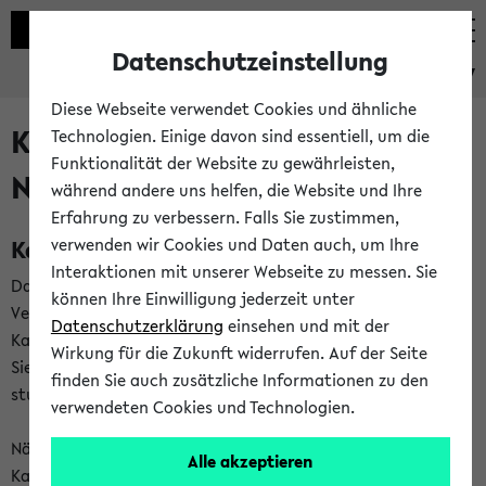
Datenschutzeinstellung
eKVV
Diese Webseite verwendet Cookies und ähnliche
Kalenderintegration und
Technologien. Einige davon sind essentiell, um die
Funktionalität der Website zu gewährleisten,
Newsfeeds
während andere uns helfen, die Website und Ihre
Erfahrung zu verbessern. Falls Sie zustimmen,
Kalenderintegration
verwenden wir Cookies und Daten auch, um Ihre
Interaktionen mit unserer Webseite zu messen. Sie
Das eKVV bietet Ihnen die Möglichkeit,
können Ihre Einwilligung jederzeit unter
Veranstaltungstermine in eine Vielzahl von
Datenschutzerklärung
einsehen und mit der
Kalenderanwendungen einzubinden. Auf diese Weise können
Wirkung für die Zukunft widerrufen. Auf der Seite
Sie einen gemeinsamen Überblick über Ihre privaten und
finden Sie auch zusätzliche Informationen zu den
studienbezogenen Termine erhalten.
verwendeten Cookies und Technologien.
Näheres zu Vorteilen und Funktionsweise der
Alle akzeptieren
Kalenderintegration können Sie auf unserer
Hilfeseite
lesen.