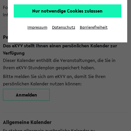
Folgende Kalender bietet Ihnen das eKVV derzeit zur
Nur notwendige Cookies zulassen
Integration an:
Impressum
Datenschutz
Barrierefreiheit
Persönlicher Kalender
Das eKVV stellt Ihnen einen persönlichen Kalender zur
Verfügung
Dieser Kalender enthält die Veranstaltungen, die Sie in
Ihrem eKVV-Stundenplan gespeichert haben.
Bitte melden Sie sich am eKVV an, damit Sie Ihren
persönlichen Kalender nutzen können:
Anmelden
Allgemeine Kalender
Es stehen allgemein zugängliche Kalender zu