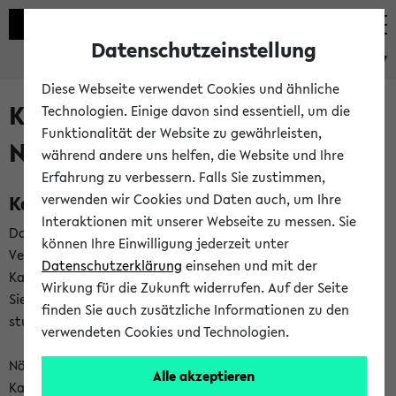
Datenschutzeinstellung
eKVV
Diese Webseite verwendet Cookies und ähnliche
Kalenderintegration und
Technologien. Einige davon sind essentiell, um die
Funktionalität der Website zu gewährleisten,
Newsfeeds
während andere uns helfen, die Website und Ihre
Erfahrung zu verbessern. Falls Sie zustimmen,
Kalenderintegration
verwenden wir Cookies und Daten auch, um Ihre
Interaktionen mit unserer Webseite zu messen. Sie
Das eKVV bietet Ihnen die Möglichkeit,
können Ihre Einwilligung jederzeit unter
Veranstaltungstermine in eine Vielzahl von
Datenschutzerklärung
einsehen und mit der
Kalenderanwendungen einzubinden. Auf diese Weise können
Wirkung für die Zukunft widerrufen. Auf der Seite
Sie einen gemeinsamen Überblick über Ihre privaten und
finden Sie auch zusätzliche Informationen zu den
studienbezogenen Termine erhalten.
verwendeten Cookies und Technologien.
Näheres zu Vorteilen und Funktionsweise der
Alle akzeptieren
Kalenderintegration können Sie auf unserer
Hilfeseite
lesen.