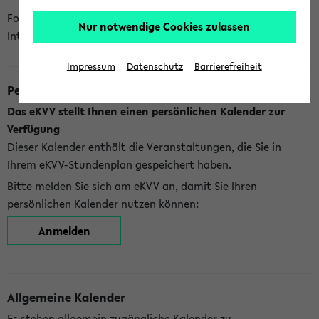
Folgende Kalender bietet Ihnen das eKVV derzeit zur
Nur notwendige Cookies zulassen
Integration an:
Impressum
Datenschutz
Barrierefreiheit
Persönlicher Kalender
Das eKVV stellt Ihnen einen persönlichen Kalender zur
Verfügung
Dieser Kalender enthält die Veranstaltungen, die Sie in
Ihrem eKVV-Stundenplan gespeichert haben.
Bitte melden Sie sich am eKVV an, damit Sie Ihren
persönlichen Kalender nutzen können:
Anmelden
Allgemeine Kalender
Es stehen allgemein zugängliche Kalender zu