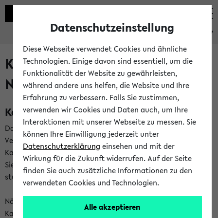
Datenschutzeinstellung
eKVV
Diese Webseite verwendet Cookies und ähnliche
Kalenderintegration und
Technologien. Einige davon sind essentiell, um die
Funktionalität der Website zu gewährleisten,
Newsfeeds
während andere uns helfen, die Website und Ihre
Erfahrung zu verbessern. Falls Sie zustimmen,
Kalenderintegration
verwenden wir Cookies und Daten auch, um Ihre
Interaktionen mit unserer Webseite zu messen. Sie
Das eKVV bietet Ihnen die Möglichkeit,
können Ihre Einwilligung jederzeit unter
Veranstaltungstermine in eine Vielzahl von
Datenschutzerklärung
einsehen und mit der
Kalenderanwendungen einzubinden. Auf diese Weise können
Wirkung für die Zukunft widerrufen. Auf der Seite
Sie einen gemeinsamen Überblick über Ihre privaten und
finden Sie auch zusätzliche Informationen zu den
studienbezogenen Termine erhalten.
verwendeten Cookies und Technologien.
Näheres zu Vorteilen und Funktionsweise der
Alle akzeptieren
Kalenderintegration können Sie auf unserer
Hilfeseite
lesen.