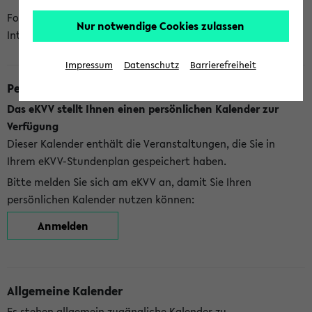
Folgende Kalender bietet Ihnen das eKVV derzeit zur
Nur notwendige Cookies zulassen
Integration an:
Impressum
Datenschutz
Barrierefreiheit
Persönlicher Kalender
Das eKVV stellt Ihnen einen persönlichen Kalender zur
Verfügung
Dieser Kalender enthält die Veranstaltungen, die Sie in
Ihrem eKVV-Stundenplan gespeichert haben.
Bitte melden Sie sich am eKVV an, damit Sie Ihren
persönlichen Kalender nutzen können:
Anmelden
Allgemeine Kalender
Es stehen allgemein zugängliche Kalender zu