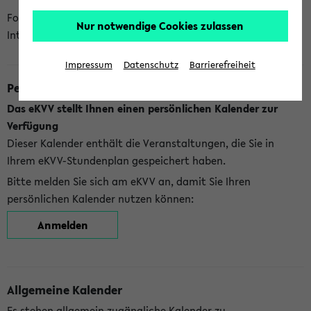
Folgende Kalender bietet Ihnen das eKVV derzeit zur
Nur notwendige Cookies zulassen
Integration an:
Impressum
Datenschutz
Barrierefreiheit
Persönlicher Kalender
Das eKVV stellt Ihnen einen persönlichen Kalender zur
Verfügung
Dieser Kalender enthält die Veranstaltungen, die Sie in
Ihrem eKVV-Stundenplan gespeichert haben.
Bitte melden Sie sich am eKVV an, damit Sie Ihren
persönlichen Kalender nutzen können:
Anmelden
Allgemeine Kalender
Es stehen allgemein zugängliche Kalender zu