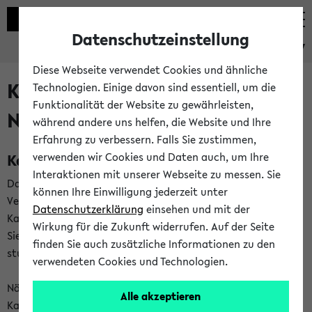
Datenschutzeinstellung
eKVV
Diese Webseite verwendet Cookies und ähnliche
Kalenderintegration und
Technologien. Einige davon sind essentiell, um die
Funktionalität der Website zu gewährleisten,
Newsfeeds
während andere uns helfen, die Website und Ihre
Erfahrung zu verbessern. Falls Sie zustimmen,
Kalenderintegration
verwenden wir Cookies und Daten auch, um Ihre
Interaktionen mit unserer Webseite zu messen. Sie
Das eKVV bietet Ihnen die Möglichkeit,
können Ihre Einwilligung jederzeit unter
Veranstaltungstermine in eine Vielzahl von
Datenschutzerklärung
einsehen und mit der
Kalenderanwendungen einzubinden. Auf diese Weise können
Wirkung für die Zukunft widerrufen. Auf der Seite
Sie einen gemeinsamen Überblick über Ihre privaten und
finden Sie auch zusätzliche Informationen zu den
studienbezogenen Termine erhalten.
verwendeten Cookies und Technologien.
Näheres zu Vorteilen und Funktionsweise der
Alle akzeptieren
Kalenderintegration können Sie auf unserer
Hilfeseite
lesen.