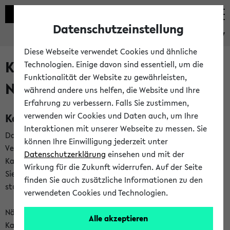
Datenschutzeinstellung
eKVV
Diese Webseite verwendet Cookies und ähnliche
Kalenderintegration und
Technologien. Einige davon sind essentiell, um die
Funktionalität der Website zu gewährleisten,
Newsfeeds
während andere uns helfen, die Website und Ihre
Erfahrung zu verbessern. Falls Sie zustimmen,
Kalenderintegration
verwenden wir Cookies und Daten auch, um Ihre
Interaktionen mit unserer Webseite zu messen. Sie
Das eKVV bietet Ihnen die Möglichkeit,
können Ihre Einwilligung jederzeit unter
Veranstaltungstermine in eine Vielzahl von
Datenschutzerklärung
einsehen und mit der
Kalenderanwendungen einzubinden. Auf diese Weise können
Wirkung für die Zukunft widerrufen. Auf der Seite
Sie einen gemeinsamen Überblick über Ihre privaten und
finden Sie auch zusätzliche Informationen zu den
studienbezogenen Termine erhalten.
verwendeten Cookies und Technologien.
Näheres zu Vorteilen und Funktionsweise der
Alle akzeptieren
Kalenderintegration können Sie auf unserer
Hilfeseite
lesen.