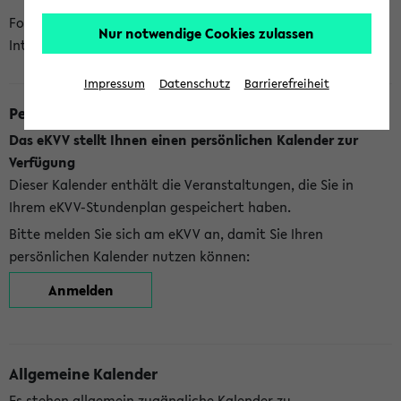
Folgende Kalender bietet Ihnen das eKVV derzeit zur
Nur notwendige Cookies zulassen
Integration an:
Impressum
Datenschutz
Barrierefreiheit
Persönlicher Kalender
Das eKVV stellt Ihnen einen persönlichen Kalender zur
Verfügung
Dieser Kalender enthält die Veranstaltungen, die Sie in
Ihrem eKVV-Stundenplan gespeichert haben.
Bitte melden Sie sich am eKVV an, damit Sie Ihren
persönlichen Kalender nutzen können:
Anmelden
Allgemeine Kalender
Es stehen allgemein zugängliche Kalender zu