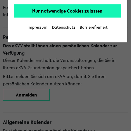
Folgende Kalender bietet Ihnen das eKVV derzeit zur
Nur notwendige Cookies zulassen
Integration an:
Impressum
Datenschutz
Barrierefreiheit
Persönlicher Kalender
Das eKVV stellt Ihnen einen persönlichen Kalender zur
Verfügung
Dieser Kalender enthält die Veranstaltungen, die Sie in
Ihrem eKVV-Stundenplan gespeichert haben.
Bitte melden Sie sich am eKVV an, damit Sie Ihren
persönlichen Kalender nutzen können:
Anmelden
Allgemeine Kalender
Es stehen allgemein zugängliche Kalender zu