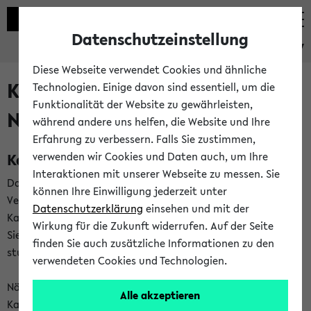
Datenschutzeinstellung
eKVV
Diese Webseite verwendet Cookies und ähnliche
Kalenderintegration und
Technologien. Einige davon sind essentiell, um die
Funktionalität der Website zu gewährleisten,
Newsfeeds
während andere uns helfen, die Website und Ihre
Erfahrung zu verbessern. Falls Sie zustimmen,
Kalenderintegration
verwenden wir Cookies und Daten auch, um Ihre
Interaktionen mit unserer Webseite zu messen. Sie
Das eKVV bietet Ihnen die Möglichkeit,
können Ihre Einwilligung jederzeit unter
Veranstaltungstermine in eine Vielzahl von
Datenschutzerklärung
einsehen und mit der
Kalenderanwendungen einzubinden. Auf diese Weise können
Wirkung für die Zukunft widerrufen. Auf der Seite
Sie einen gemeinsamen Überblick über Ihre privaten und
finden Sie auch zusätzliche Informationen zu den
studienbezogenen Termine erhalten.
verwendeten Cookies und Technologien.
Näheres zu Vorteilen und Funktionsweise der
Alle akzeptieren
Kalenderintegration können Sie auf unserer
Hilfeseite
lesen.