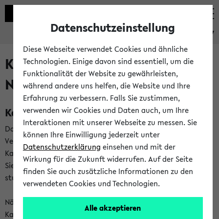
Datenschutzeinstellung
eKVV
Diese Webseite verwendet Cookies und ähnliche
Kalenderintegration und
Technologien. Einige davon sind essentiell, um die
Funktionalität der Website zu gewährleisten,
Newsfeeds
während andere uns helfen, die Website und Ihre
Erfahrung zu verbessern. Falls Sie zustimmen,
Kalenderintegration
verwenden wir Cookies und Daten auch, um Ihre
Interaktionen mit unserer Webseite zu messen. Sie
Das eKVV bietet Ihnen die Möglichkeit,
können Ihre Einwilligung jederzeit unter
Veranstaltungstermine in eine Vielzahl von
Datenschutzerklärung
einsehen und mit der
Kalenderanwendungen einzubinden. Auf diese Weise können
Wirkung für die Zukunft widerrufen. Auf der Seite
Sie einen gemeinsamen Überblick über Ihre privaten und
finden Sie auch zusätzliche Informationen zu den
studienbezogenen Termine erhalten.
verwendeten Cookies und Technologien.
Näheres zu Vorteilen und Funktionsweise der
Alle akzeptieren
Kalenderintegration können Sie auf unserer
Hilfeseite
lesen.