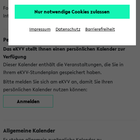
Folgende Kalender bietet Ihnen das eKVV derzeit zur
Nur notwendige Cookies zulassen
Integration an:
Impressum
Datenschutz
Barrierefreiheit
Persönlicher Kalender
Das eKVV stellt Ihnen einen persönlichen Kalender zur
Verfügung
Dieser Kalender enthält die Veranstaltungen, die Sie in
Ihrem eKVV-Stundenplan gespeichert haben.
Bitte melden Sie sich am eKVV an, damit Sie Ihren
persönlichen Kalender nutzen können:
Anmelden
Allgemeine Kalender
Es stehen allgemein zugängliche Kalender zu