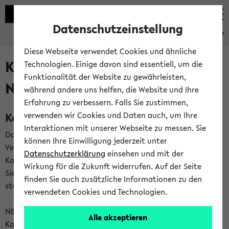
Datenschutzeinstellung
eKVV
Diese Webseite verwendet Cookies und ähnliche
Kalenderintegration und
Technologien. Einige davon sind essentiell, um die
Funktionalität der Website zu gewährleisten,
Newsfeeds
während andere uns helfen, die Website und Ihre
Erfahrung zu verbessern. Falls Sie zustimmen,
Kalenderintegration
verwenden wir Cookies und Daten auch, um Ihre
Interaktionen mit unserer Webseite zu messen. Sie
Das eKVV bietet Ihnen die Möglichkeit,
können Ihre Einwilligung jederzeit unter
Veranstaltungstermine in eine Vielzahl von
Datenschutzerklärung
einsehen und mit der
Kalenderanwendungen einzubinden. Auf diese Weise können
Wirkung für die Zukunft widerrufen. Auf der Seite
Sie einen gemeinsamen Überblick über Ihre privaten und
finden Sie auch zusätzliche Informationen zu den
studienbezogenen Termine erhalten.
verwendeten Cookies und Technologien.
Näheres zu Vorteilen und Funktionsweise der
Alle akzeptieren
Kalenderintegration können Sie auf unserer
Hilfeseite
lesen.