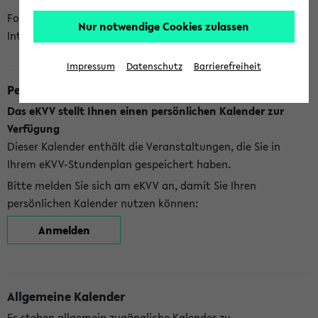
Folgende Kalender bietet Ihnen das eKVV derzeit zur
Nur notwendige Cookies zulassen
Integration an:
Impressum
Datenschutz
Barrierefreiheit
Persönlicher Kalender
Das eKVV stellt Ihnen einen persönlichen Kalender zur
Verfügung
Dieser Kalender enthält die Veranstaltungen, die Sie in
Ihrem eKVV-Stundenplan gespeichert haben.
Bitte melden Sie sich am eKVV an, damit Sie Ihren
persönlichen Kalender nutzen können:
Anmelden
Allgemeine Kalender
Es stehen allgemein zugängliche Kalender zu