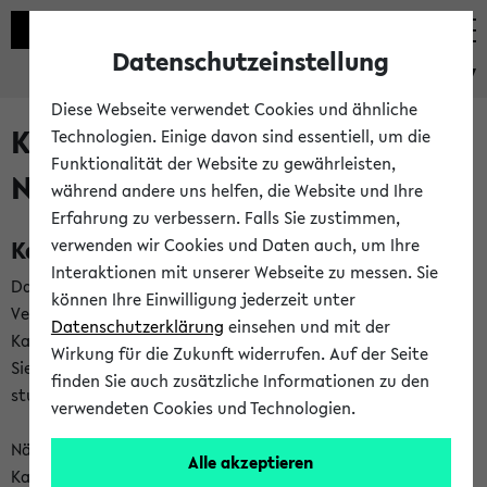
Datenschutzeinstellung
eKVV
Diese Webseite verwendet Cookies und ähnliche
Kalenderintegration und
Technologien. Einige davon sind essentiell, um die
Funktionalität der Website zu gewährleisten,
Newsfeeds
während andere uns helfen, die Website und Ihre
Erfahrung zu verbessern. Falls Sie zustimmen,
Kalenderintegration
verwenden wir Cookies und Daten auch, um Ihre
Interaktionen mit unserer Webseite zu messen. Sie
Das eKVV bietet Ihnen die Möglichkeit,
können Ihre Einwilligung jederzeit unter
Veranstaltungstermine in eine Vielzahl von
Datenschutzerklärung
einsehen und mit der
Kalenderanwendungen einzubinden. Auf diese Weise können
Wirkung für die Zukunft widerrufen. Auf der Seite
Sie einen gemeinsamen Überblick über Ihre privaten und
finden Sie auch zusätzliche Informationen zu den
studienbezogenen Termine erhalten.
verwendeten Cookies und Technologien.
Näheres zu Vorteilen und Funktionsweise der
Alle akzeptieren
Kalenderintegration können Sie auf unserer
Hilfeseite
lesen.