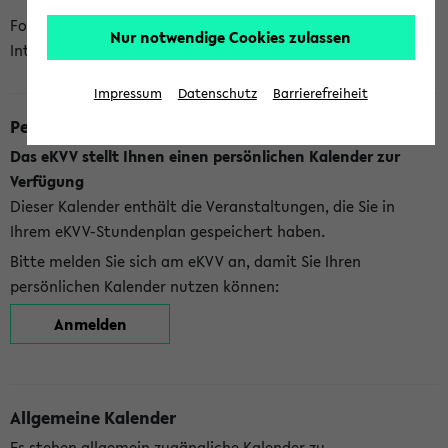
Folgende Kalender bietet Ihnen das eKVV derzeit zur
Nur notwendige Cookies zulassen
Integration an:
Impressum
Datenschutz
Barrierefreiheit
Persönlicher Kalender
Das eKVV stellt Ihnen einen persönlichen Kalender zur
Verfügung
Dieser Kalender enthält die Veranstaltungen, die Sie in
Ihrem eKVV-Stundenplan gespeichert haben.
Bitte melden Sie sich am eKVV an, damit Sie Ihren
persönlichen Kalender nutzen können:
Anmelden
Allgemeine Kalender
Es stehen allgemein zugängliche Kalender zu