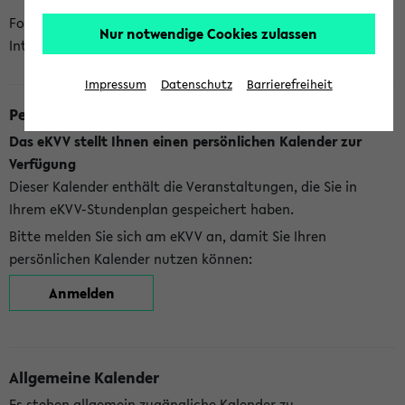
Folgende Kalender bietet Ihnen das eKVV derzeit zur
Nur notwendige Cookies zulassen
Integration an:
Impressum
Datenschutz
Barrierefreiheit
Persönlicher Kalender
Das eKVV stellt Ihnen einen persönlichen Kalender zur
Verfügung
Dieser Kalender enthält die Veranstaltungen, die Sie in
Ihrem eKVV-Stundenplan gespeichert haben.
Bitte melden Sie sich am eKVV an, damit Sie Ihren
persönlichen Kalender nutzen können:
Anmelden
Allgemeine Kalender
Es stehen allgemein zugängliche Kalender zu