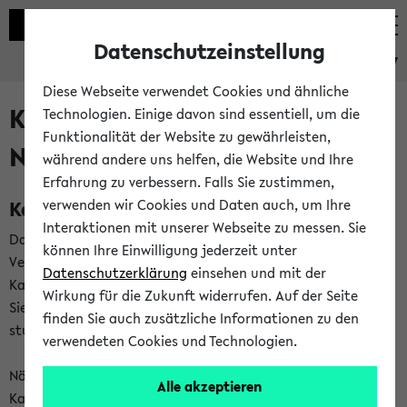
Datenschutzeinstellung
eKVV
Diese Webseite verwendet Cookies und ähnliche
Kalenderintegration und
Technologien. Einige davon sind essentiell, um die
Funktionalität der Website zu gewährleisten,
Newsfeeds
während andere uns helfen, die Website und Ihre
Erfahrung zu verbessern. Falls Sie zustimmen,
Kalenderintegration
verwenden wir Cookies und Daten auch, um Ihre
Interaktionen mit unserer Webseite zu messen. Sie
Das eKVV bietet Ihnen die Möglichkeit,
können Ihre Einwilligung jederzeit unter
Veranstaltungstermine in eine Vielzahl von
Datenschutzerklärung
einsehen und mit der
Kalenderanwendungen einzubinden. Auf diese Weise können
Wirkung für die Zukunft widerrufen. Auf der Seite
Sie einen gemeinsamen Überblick über Ihre privaten und
finden Sie auch zusätzliche Informationen zu den
studienbezogenen Termine erhalten.
verwendeten Cookies und Technologien.
Näheres zu Vorteilen und Funktionsweise der
Alle akzeptieren
Kalenderintegration können Sie auf unserer
Hilfeseite
lesen.