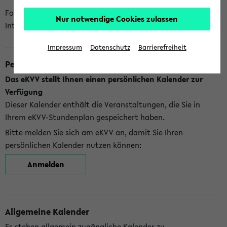
Folgende Kalender bietet Ihnen das eKVV derzeit zur
Nur notwendige Cookies zulassen
Integration an:
Impressum
Datenschutz
Barrierefreiheit
Persönlicher Kalender
Das eKVV stellt Ihnen einen persönlichen Kalender zur
Verfügung
Dieser Kalender enthält die Veranstaltungen, die Sie in
Ihrem eKVV-Stundenplan gespeichert haben.
Bitte melden Sie sich am eKVV an, damit Sie Ihren
persönlichen Kalender nutzen können:
Anmelden
Allgemeine Kalender
Es stehen allgemein zugängliche Kalender zu