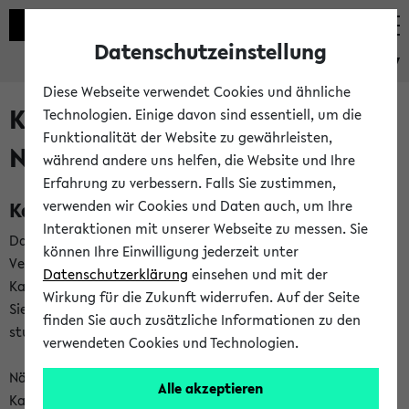
Datenschutzeinstellung
eKVV
Diese Webseite verwendet Cookies und ähnliche
Kalenderintegration und
Technologien. Einige davon sind essentiell, um die
Funktionalität der Website zu gewährleisten,
Newsfeeds
während andere uns helfen, die Website und Ihre
Erfahrung zu verbessern. Falls Sie zustimmen,
Kalenderintegration
verwenden wir Cookies und Daten auch, um Ihre
Interaktionen mit unserer Webseite zu messen. Sie
Das eKVV bietet Ihnen die Möglichkeit,
können Ihre Einwilligung jederzeit unter
Veranstaltungstermine in eine Vielzahl von
Datenschutzerklärung
einsehen und mit der
Kalenderanwendungen einzubinden. Auf diese Weise können
Wirkung für die Zukunft widerrufen. Auf der Seite
Sie einen gemeinsamen Überblick über Ihre privaten und
finden Sie auch zusätzliche Informationen zu den
studienbezogenen Termine erhalten.
verwendeten Cookies und Technologien.
Näheres zu Vorteilen und Funktionsweise der
Alle akzeptieren
Kalenderintegration können Sie auf unserer
Hilfeseite
lesen.