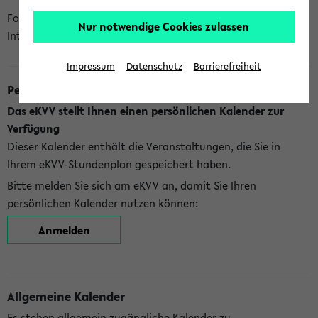
Folgende Kalender bietet Ihnen das eKVV derzeit zur
Nur notwendige Cookies zulassen
Integration an:
Impressum
Datenschutz
Barrierefreiheit
Persönlicher Kalender
Das eKVV stellt Ihnen einen persönlichen Kalender zur
Verfügung
Dieser Kalender enthält die Veranstaltungen, die Sie in
Ihrem eKVV-Stundenplan gespeichert haben.
Bitte melden Sie sich am eKVV an, damit Sie Ihren
persönlichen Kalender nutzen können:
Anmelden
Allgemeine Kalender
Es stehen allgemein zugängliche Kalender zu