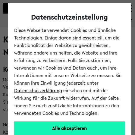
Datenschutzeinstellung
eKVV
Diese Webseite verwendet Cookies und ähnliche
Kalenderintegration und
Technologien. Einige davon sind essentiell, um die
Funktionalität der Website zu gewährleisten,
Newsfeeds
während andere uns helfen, die Website und Ihre
Erfahrung zu verbessern. Falls Sie zustimmen,
Kalenderintegration
verwenden wir Cookies und Daten auch, um Ihre
Interaktionen mit unserer Webseite zu messen. Sie
Das eKVV bietet Ihnen die Möglichkeit,
können Ihre Einwilligung jederzeit unter
Veranstaltungstermine in eine Vielzahl von
Datenschutzerklärung
einsehen und mit der
Kalenderanwendungen einzubinden. Auf diese Weise können
Wirkung für die Zukunft widerrufen. Auf der Seite
Sie einen gemeinsamen Überblick über Ihre privaten und
finden Sie auch zusätzliche Informationen zu den
studienbezogenen Termine erhalten.
verwendeten Cookies und Technologien.
Näheres zu Vorteilen und Funktionsweise der
Alle akzeptieren
Kalenderintegration können Sie auf unserer
Hilfeseite
lesen.