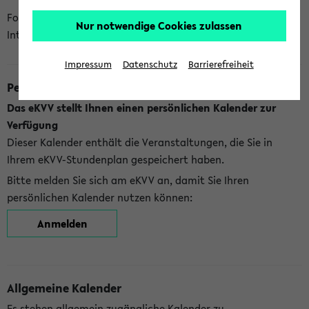
Folgende Kalender bietet Ihnen das eKVV derzeit zur
Nur notwendige Cookies zulassen
Integration an:
Impressum
Datenschutz
Barrierefreiheit
Persönlicher Kalender
Das eKVV stellt Ihnen einen persönlichen Kalender zur
Verfügung
Dieser Kalender enthält die Veranstaltungen, die Sie in
Ihrem eKVV-Stundenplan gespeichert haben.
Bitte melden Sie sich am eKVV an, damit Sie Ihren
persönlichen Kalender nutzen können:
Anmelden
Allgemeine Kalender
Es stehen allgemein zugängliche Kalender zu