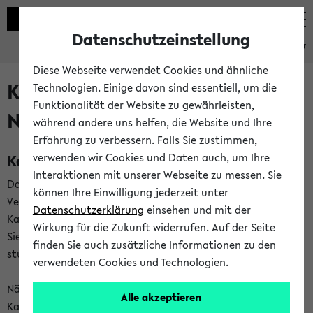
Datenschutzeinstellung
eKVV
Diese Webseite verwendet Cookies und ähnliche
Kalenderintegration und
Technologien. Einige davon sind essentiell, um die
Funktionalität der Website zu gewährleisten,
Newsfeeds
während andere uns helfen, die Website und Ihre
Erfahrung zu verbessern. Falls Sie zustimmen,
Kalenderintegration
verwenden wir Cookies und Daten auch, um Ihre
Interaktionen mit unserer Webseite zu messen. Sie
Das eKVV bietet Ihnen die Möglichkeit,
können Ihre Einwilligung jederzeit unter
Veranstaltungstermine in eine Vielzahl von
Datenschutzerklärung
einsehen und mit der
Kalenderanwendungen einzubinden. Auf diese Weise können
Wirkung für die Zukunft widerrufen. Auf der Seite
Sie einen gemeinsamen Überblick über Ihre privaten und
finden Sie auch zusätzliche Informationen zu den
studienbezogenen Termine erhalten.
verwendeten Cookies und Technologien.
Näheres zu Vorteilen und Funktionsweise der
Alle akzeptieren
Kalenderintegration können Sie auf unserer
Hilfeseite
lesen.