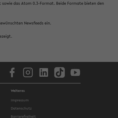
at sowie das Atom 0.3-Format. Beide Formate bieten den
 gewünschten Newsfeeds ein.
ezeigt.
Facebook
Instagram
LinkedIn
TikTok
Youtube
Weiteres
Impressum
Datenschutz
Barrierefreiheit