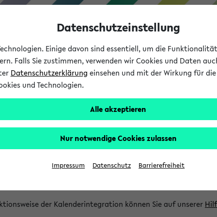
Datenschutzeinstellung
chnologien. Einige davon sind essentiell, um die Funktionalit
sern. Falls Sie zustimmen, verwenden wir Cookies und Daten auc
nter
Datenschutzerklärung
einsehen und mit der Wirkung für die 
ookies und Technologien.
Studium
Lehre
International
Alle akzeptieren
gration und Newsfeeds
Nur notwendige Cookies zulassen
ion
Impressum
Datenschutz
Barrierefreiheit
glichkeit, Veranstaltungstermine in eine Vielzahl von Kalende
Ihre privaten und studienbezogenen Termine erhalten.
ktionsweise der Kalenderintegration können Sie auf unserer
Hil