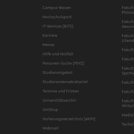
Campus-Bauen
Fakult
Philos
Hochschulsport
Fakult
IT-Services (BITS)
Gesun
Karriere
Fakult
Litera
Mensa
Fakult
Hilfe und Notfall
Fakult
Personen-Suche (PEVZ)
Fakult
Studienangebot
Sportw
Studierendensekretariat
Fakult
Termine und Fristen
Fakult
Universitätsarchiv
Fakult
Wirtsc
UniShop
Medizi
Vorlesungsverzeichnis (eKVV)
Techni
Webmail