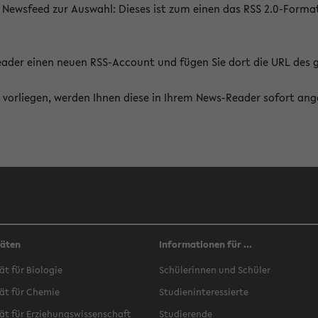
 Newsfeed zur Auswahl: Dieses ist zum einen das RSS 2.0-Form
Reader einen neuen RSS-Account und fügen Sie dort die URL des
vorliegen, werden Ihnen diese in Ihrem News-Reader sofort ang
täten
Informationen für ...
ät für Biologie
Schülerinnen und Schüler
ät für Chemie
Studieninteressierte
ät für Erziehungswissenschaft
Studierende