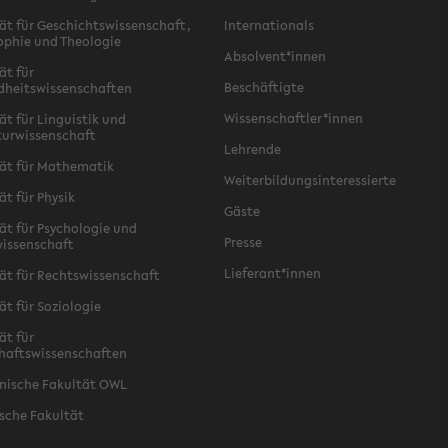
ät für Geschichtswissenschaft,
Internationals
ophie und Theologie
Absolvent*innen
ät für
Beschäftigte
dheitswissenschaften
Wissenschaftler*innen
ät für Linguistik und
turwissenschaft
Lehrende
ät für Mathematik
Weiterbildungsinteressierte
ät für Physik
Gäste
ät für Psychologie und
Presse
issenschaft
Lieferant*innen
ät für Rechtswissenschaft
ät für Soziologie
ät für
haftswissenschaften
nische Fakultät OWL
sche Fakultät