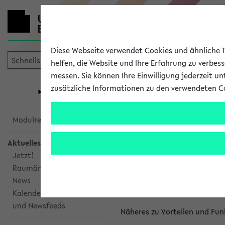
Diese Webseite verwendet Cookies und ähnliche Te
helfen, die Website und Ihre Erfahrung zu verbes
messen. Sie können Ihre Einwilligung jederzeit u
mein
Start
eKVV
zusätzliche Informationen zu den verwendeten C
Universität
Forschung
Studiengangsauswahl
Kalenderinte
Modulrecherche
Aktuelles
Kalenderintegrat
Jetzt!
Raumänderungen
Das eKVV bietet Ihnen die Mö
News
gemeinsamen Überblick über 
Kalenderintegration
und Newsfeeds
Näheres zu Vorteilen und Fun