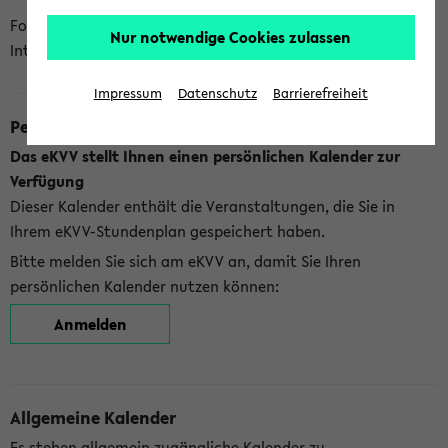
Folgende Kalender bietet Ihnen das eKVV derzeit zur
Nur notwendige Cookies zulassen
Integration an:
Impressum
Datenschutz
Barrierefreiheit
Persönlicher Kalender
Das eKVV stellt Ihnen einen persönlichen Kalender zur
Verfügung
Dieser Kalender enthält die Veranstaltungen, die Sie in
Ihrem eKVV-Stundenplan gespeichert haben.
Bitte melden Sie sich am eKVV an, damit Sie Ihren
persönlichen Kalender nutzen können:
Anmelden
Allgemeine Kalender
Es stehen allgemein zugängliche Kalender zu