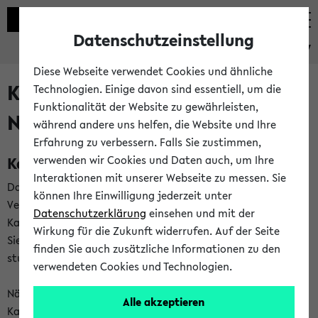
Datenschutzeinstellung
eKVV
Diese Webseite verwendet Cookies und ähnliche
Kalenderintegration und
Technologien. Einige davon sind essentiell, um die
Funktionalität der Website zu gewährleisten,
Newsfeeds
während andere uns helfen, die Website und Ihre
Erfahrung zu verbessern. Falls Sie zustimmen,
Kalenderintegration
verwenden wir Cookies und Daten auch, um Ihre
Interaktionen mit unserer Webseite zu messen. Sie
Das eKVV bietet Ihnen die Möglichkeit,
können Ihre Einwilligung jederzeit unter
Veranstaltungstermine in eine Vielzahl von
Datenschutzerklärung
einsehen und mit der
Kalenderanwendungen einzubinden. Auf diese Weise können
Wirkung für die Zukunft widerrufen. Auf der Seite
Sie einen gemeinsamen Überblick über Ihre privaten und
finden Sie auch zusätzliche Informationen zu den
studienbezogenen Termine erhalten.
verwendeten Cookies und Technologien.
Näheres zu Vorteilen und Funktionsweise der
Alle akzeptieren
Kalenderintegration können Sie auf unserer
Hilfeseite
lesen.