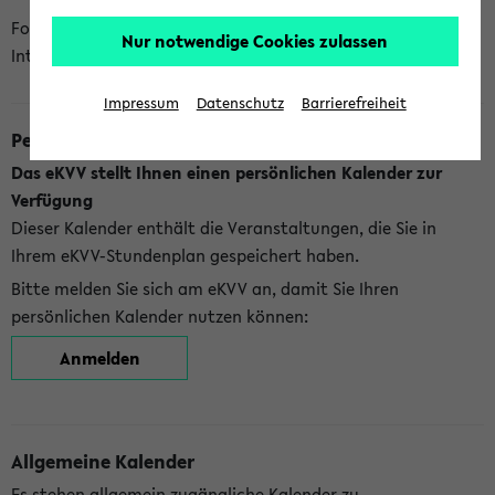
Folgende Kalender bietet Ihnen das eKVV derzeit zur
Nur notwendige Cookies zulassen
Integration an:
Impressum
Datenschutz
Barrierefreiheit
Persönlicher Kalender
Das eKVV stellt Ihnen einen persönlichen Kalender zur
Verfügung
Dieser Kalender enthält die Veranstaltungen, die Sie in
Ihrem eKVV-Stundenplan gespeichert haben.
Bitte melden Sie sich am eKVV an, damit Sie Ihren
persönlichen Kalender nutzen können:
Anmelden
Allgemeine Kalender
Es stehen allgemein zugängliche Kalender zu