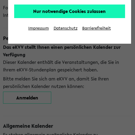
Folgende Kalender bietet Ihnen das eKVV derzeit zur
Nur notwendige Cookies zulassen
Integration an:
Impressum
Datenschutz
Barrierefreiheit
Persönlicher Kalender
Das eKVV stellt Ihnen einen persönlichen Kalender zur
Verfügung
Dieser Kalender enthält die Veranstaltungen, die Sie in
Ihrem eKVV-Stundenplan gespeichert haben.
Bitte melden Sie sich am eKVV an, damit Sie Ihren
persönlichen Kalender nutzen können:
Anmelden
Allgemeine Kalender
Es stehen allgemein zugängliche Kalender zu