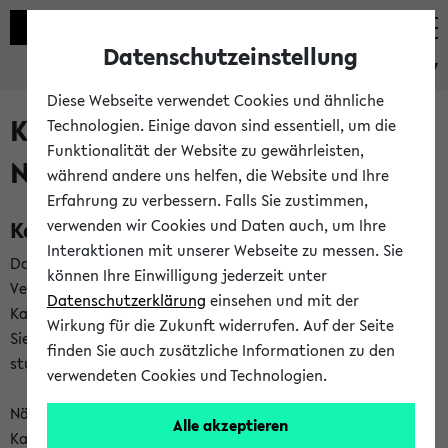
Datenschutzeinstellung
eKVV
Diese Webseite verwendet Cookies und ähnliche
Kalenderintegration und
Technologien. Einige davon sind essentiell, um die
Funktionalität der Website zu gewährleisten,
Newsfeeds
während andere uns helfen, die Website und Ihre
Erfahrung zu verbessern. Falls Sie zustimmen,
Kalenderintegration
verwenden wir Cookies und Daten auch, um Ihre
Interaktionen mit unserer Webseite zu messen. Sie
Das eKVV bietet Ihnen die Möglichkeit,
können Ihre Einwilligung jederzeit unter
Veranstaltungstermine in eine Vielzahl von
Datenschutzerklärung
einsehen und mit der
Kalenderanwendungen einzubinden. Auf diese Weise können
Wirkung für die Zukunft widerrufen. Auf der Seite
Sie einen gemeinsamen Überblick über Ihre privaten und
finden Sie auch zusätzliche Informationen zu den
studienbezogenen Termine erhalten.
verwendeten Cookies und Technologien.
Näheres zu Vorteilen und Funktionsweise der
Alle akzeptieren
Kalenderintegration können Sie auf unserer
Hilfeseite
lesen.