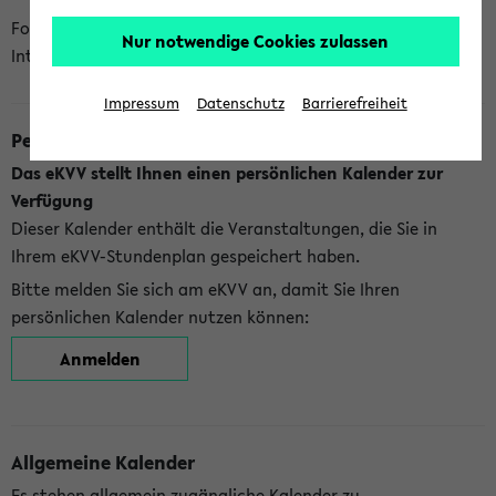
Folgende Kalender bietet Ihnen das eKVV derzeit zur
Nur notwendige Cookies zulassen
Integration an:
Impressum
Datenschutz
Barrierefreiheit
Persönlicher Kalender
Das eKVV stellt Ihnen einen persönlichen Kalender zur
Verfügung
Dieser Kalender enthält die Veranstaltungen, die Sie in
Ihrem eKVV-Stundenplan gespeichert haben.
Bitte melden Sie sich am eKVV an, damit Sie Ihren
persönlichen Kalender nutzen können:
Anmelden
Allgemeine Kalender
Es stehen allgemein zugängliche Kalender zu