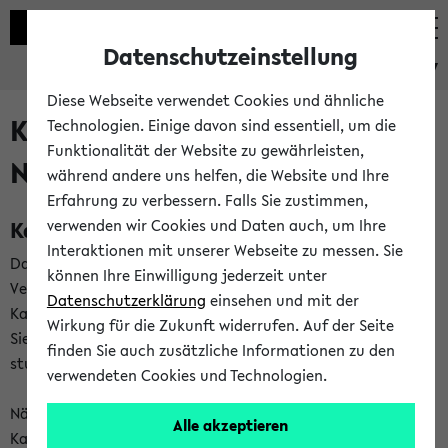
Datenschutzeinstellung
eKVV
Diese Webseite verwendet Cookies und ähnliche
Kalenderintegration und
Technologien. Einige davon sind essentiell, um die
Funktionalität der Website zu gewährleisten,
Newsfeeds
während andere uns helfen, die Website und Ihre
Erfahrung zu verbessern. Falls Sie zustimmen,
Kalenderintegration
verwenden wir Cookies und Daten auch, um Ihre
Interaktionen mit unserer Webseite zu messen. Sie
Das eKVV bietet Ihnen die Möglichkeit,
können Ihre Einwilligung jederzeit unter
Veranstaltungstermine in eine Vielzahl von
Datenschutzerklärung
einsehen und mit der
Kalenderanwendungen einzubinden. Auf diese Weise können
Wirkung für die Zukunft widerrufen. Auf der Seite
Sie einen gemeinsamen Überblick über Ihre privaten und
finden Sie auch zusätzliche Informationen zu den
studienbezogenen Termine erhalten.
verwendeten Cookies und Technologien.
Näheres zu Vorteilen und Funktionsweise der
Alle akzeptieren
Kalenderintegration können Sie auf unserer
Hilfeseite
lesen.