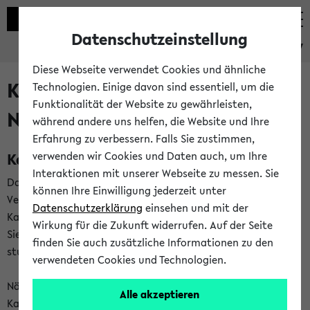
Datenschutzeinstellung
eKVV
Diese Webseite verwendet Cookies und ähnliche
Kalenderintegration und
Technologien. Einige davon sind essentiell, um die
Funktionalität der Website zu gewährleisten,
Newsfeeds
während andere uns helfen, die Website und Ihre
Erfahrung zu verbessern. Falls Sie zustimmen,
Kalenderintegration
verwenden wir Cookies und Daten auch, um Ihre
Interaktionen mit unserer Webseite zu messen. Sie
Das eKVV bietet Ihnen die Möglichkeit,
können Ihre Einwilligung jederzeit unter
Veranstaltungstermine in eine Vielzahl von
Datenschutzerklärung
einsehen und mit der
Kalenderanwendungen einzubinden. Auf diese Weise können
Wirkung für die Zukunft widerrufen. Auf der Seite
Sie einen gemeinsamen Überblick über Ihre privaten und
finden Sie auch zusätzliche Informationen zu den
studienbezogenen Termine erhalten.
verwendeten Cookies und Technologien.
Näheres zu Vorteilen und Funktionsweise der
Alle akzeptieren
Kalenderintegration können Sie auf unserer
Hilfeseite
lesen.