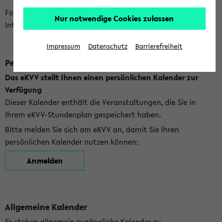
Folgende Kalender bietet Ihnen das eKVV derzeit zur
Nur notwendige Cookies zulassen
Integration an:
Impressum
Datenschutz
Barrierefreiheit
Persönlicher Kalender
Das eKVV stellt Ihnen einen persönlichen Kalender zur
Verfügung
Dieser Kalender enthält die Veranstaltungen, die Sie in
Ihrem eKVV-Stundenplan gespeichert haben.
Bitte melden Sie sich am eKVV an, damit Sie Ihren
persönlichen Kalender nutzen können:
Anmelden
Allgemeine Kalender
Es stehen allgemein zugängliche Kalender zu