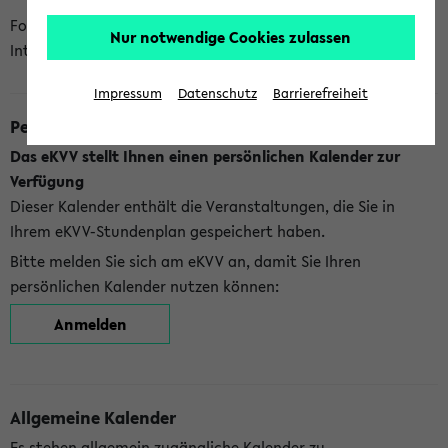
Folgende Kalender bietet Ihnen das eKVV derzeit zur
Nur notwendige Cookies zulassen
Integration an:
Impressum
Datenschutz
Barrierefreiheit
Persönlicher Kalender
Das eKVV stellt Ihnen einen persönlichen Kalender zur
Verfügung
Dieser Kalender enthält die Veranstaltungen, die Sie in
Ihrem eKVV-Stundenplan gespeichert haben.
Bitte melden Sie sich am eKVV an, damit Sie Ihren
persönlichen Kalender nutzen können:
Anmelden
Allgemeine Kalender
Es stehen allgemein zugängliche Kalender zu