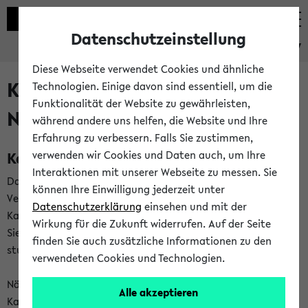
Datenschutzeinstellung
eKVV
Diese Webseite verwendet Cookies und ähnliche
Kalenderintegration und
Technologien. Einige davon sind essentiell, um die
Funktionalität der Website zu gewährleisten,
Newsfeeds
während andere uns helfen, die Website und Ihre
Erfahrung zu verbessern. Falls Sie zustimmen,
Kalenderintegration
verwenden wir Cookies und Daten auch, um Ihre
Interaktionen mit unserer Webseite zu messen. Sie
Das eKVV bietet Ihnen die Möglichkeit,
können Ihre Einwilligung jederzeit unter
Veranstaltungstermine in eine Vielzahl von
Datenschutzerklärung
einsehen und mit der
Kalenderanwendungen einzubinden. Auf diese Weise können
Wirkung für die Zukunft widerrufen. Auf der Seite
Sie einen gemeinsamen Überblick über Ihre privaten und
finden Sie auch zusätzliche Informationen zu den
studienbezogenen Termine erhalten.
verwendeten Cookies und Technologien.
Näheres zu Vorteilen und Funktionsweise der
Alle akzeptieren
Kalenderintegration können Sie auf unserer
Hilfeseite
lesen.