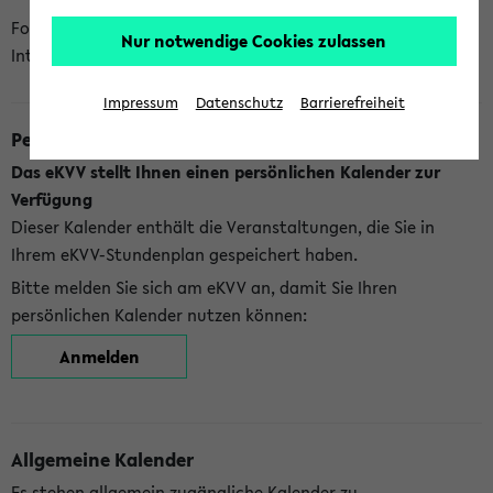
Folgende Kalender bietet Ihnen das eKVV derzeit zur
Nur notwendige Cookies zulassen
Integration an:
Impressum
Datenschutz
Barrierefreiheit
Persönlicher Kalender
Das eKVV stellt Ihnen einen persönlichen Kalender zur
Verfügung
Dieser Kalender enthält die Veranstaltungen, die Sie in
Ihrem eKVV-Stundenplan gespeichert haben.
Bitte melden Sie sich am eKVV an, damit Sie Ihren
persönlichen Kalender nutzen können:
Anmelden
Allgemeine Kalender
Es stehen allgemein zugängliche Kalender zu