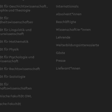
ät für Geschichtswissenschaft,
Internationals
ophie und Theologie
Absolvent*innen
ät für
Beschäftigte
dheitswissenschaften
Wissenschaftler*innen
ät für Linguistik und
turwissenschaft
Lehrende
ät für Mathematik
Weiterbildungsinteressierte
ät für Physik
Gäste
ät für Psychologie und
Presse
issenschaft
Lieferant*innen
ät für Rechtswissenschaft
ät für Soziologie
ät für
haftswissenschaften
nische Fakultät OWL
sche Fakultät