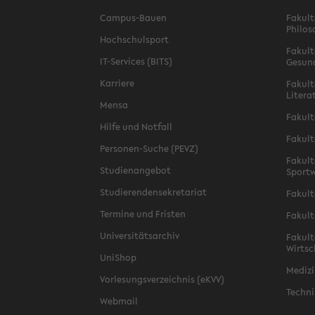
Campus-Bauen
Fakult
Philos
Hochschulsport
Fakult
IT-Services (BITS)
Gesun
Karriere
Fakult
Litera
Mensa
Fakult
Hilfe und Notfall
Fakult
Personen-Suche (PEVZ)
Fakult
Studienangebot
Sportw
Studierendensekretariat
Fakult
Termine und Fristen
Fakult
Universitätsarchiv
Fakult
Wirtsc
UniShop
Medizi
Vorlesungsverzeichnis (eKVV)
Techni
Webmail