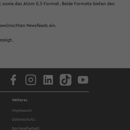
at sowie das Atom 0.3-Format. Beide Formate bieten den
 gewünschten Newsfeeds ein.
ezeigt.
Facebook
Instagram
LinkedIn
TikTok
Youtube
Weiteres
Impressum
Datenschutz
Barrierefreiheit