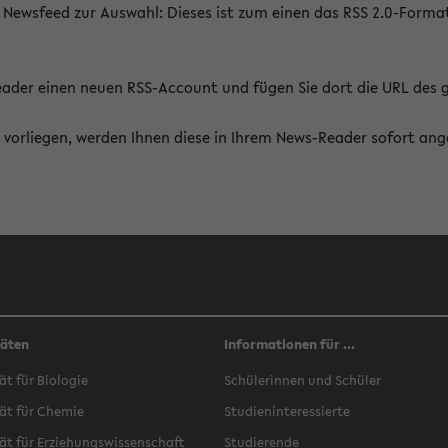
 Newsfeed zur Auswahl: Dieses ist zum einen das RSS 2.0-Form
Reader einen neuen RSS-Account und fügen Sie dort die URL des
vorliegen, werden Ihnen diese in Ihrem News-Reader sofort ang
täten
Informationen für ...
ät für Biologie
Schülerinnen und Schüler
ät für Chemie
Studieninteressierte
ät für Erziehungswissenschaft
Studierende