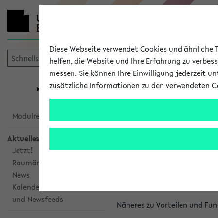
Diese Webseite verwendet Cookies und ähnliche Te
helfen, die Website und Ihre Erfahrung zu verbes
messen. Sie können Ihre Einwilligung jederzeit u
mein
Start
eKVV
zusätzliche Informationen zu den verwendeten C
Universität
Forschung
Studiengangsauswahl
Kalenderinte
Modulrecherche
Aktuelles
Kalenderintegrat
Jetzt!
Raumänderungen
Das eKVV bietet Ihnen die Mö
News
gemeinsamen Überblick über 
Kalenderintegration
und Newsfeeds
Näheres zu Vorteilen und Fun