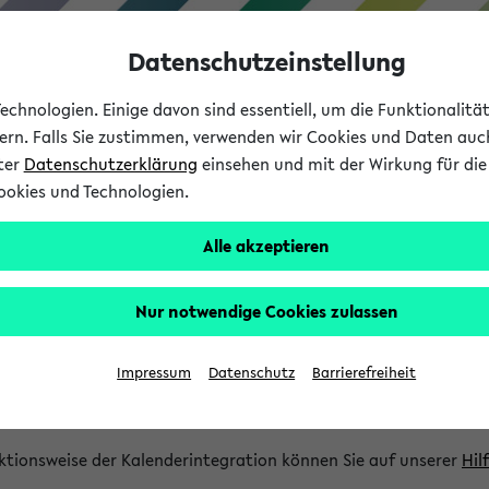
Datenschutzeinstellung
chnologien. Einige davon sind essentiell, um die Funktionalit
sern. Falls Sie zustimmen, verwenden wir Cookies und Daten auc
nter
Datenschutzerklärung
einsehen und mit der Wirkung für die 
ookies und Technologien.
Studium
Lehre
International
Alle akzeptieren
gration und Newsfeeds
Nur notwendige Cookies zulassen
ion
Impressum
Datenschutz
Barrierefreiheit
glichkeit, Veranstaltungstermine in eine Vielzahl von Kalende
Ihre privaten und studienbezogenen Termine erhalten.
ktionsweise der Kalenderintegration können Sie auf unserer
Hil