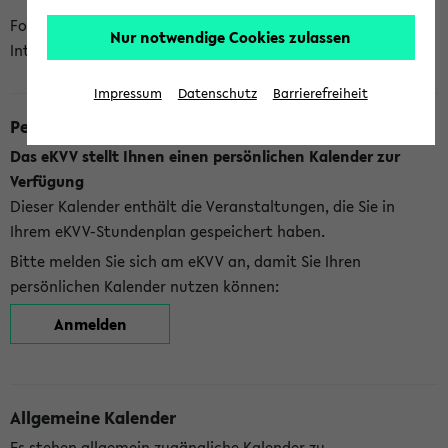
Folgende Kalender bietet Ihnen das eKVV derzeit zur
Nur notwendige Cookies zulassen
Integration an:
Impressum
Datenschutz
Barrierefreiheit
Persönlicher Kalender
Das eKVV stellt Ihnen einen persönlichen Kalender zur
Verfügung
Dieser Kalender enthält die Veranstaltungen, die Sie in
Ihrem eKVV-Stundenplan gespeichert haben.
Bitte melden Sie sich am eKVV an, damit Sie Ihren
persönlichen Kalender nutzen können:
Anmelden
Allgemeine Kalender
Es stehen allgemein zugängliche Kalender zu