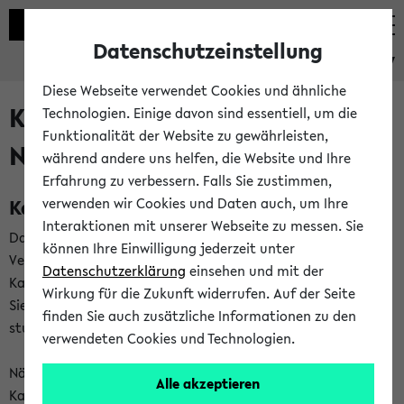
Datenschutzeinstellung
eKVV
Diese Webseite verwendet Cookies und ähnliche
Kalenderintegration und
Technologien. Einige davon sind essentiell, um die
Funktionalität der Website zu gewährleisten,
Newsfeeds
während andere uns helfen, die Website und Ihre
Erfahrung zu verbessern. Falls Sie zustimmen,
Kalenderintegration
verwenden wir Cookies und Daten auch, um Ihre
Interaktionen mit unserer Webseite zu messen. Sie
Das eKVV bietet Ihnen die Möglichkeit,
können Ihre Einwilligung jederzeit unter
Veranstaltungstermine in eine Vielzahl von
Datenschutzerklärung
einsehen und mit der
Kalenderanwendungen einzubinden. Auf diese Weise können
Wirkung für die Zukunft widerrufen. Auf der Seite
Sie einen gemeinsamen Überblick über Ihre privaten und
finden Sie auch zusätzliche Informationen zu den
studienbezogenen Termine erhalten.
verwendeten Cookies und Technologien.
Näheres zu Vorteilen und Funktionsweise der
Alle akzeptieren
Kalenderintegration können Sie auf unserer
Hilfeseite
lesen.