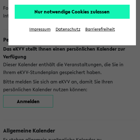
Folgende Kalender bietet Ihnen das eKVV derzeit zur
Nur notwendige Cookies zulassen
Integration an:
Impressum
Datenschutz
Barrierefreiheit
Persönlicher Kalender
Das eKVV stellt Ihnen einen persönlichen Kalender zur
Verfügung
Dieser Kalender enthält die Veranstaltungen, die Sie in
Ihrem eKVV-Stundenplan gespeichert haben.
Bitte melden Sie sich am eKVV an, damit Sie Ihren
persönlichen Kalender nutzen können:
Anmelden
Allgemeine Kalender
Es stehen allgemein zugängliche Kalender zu