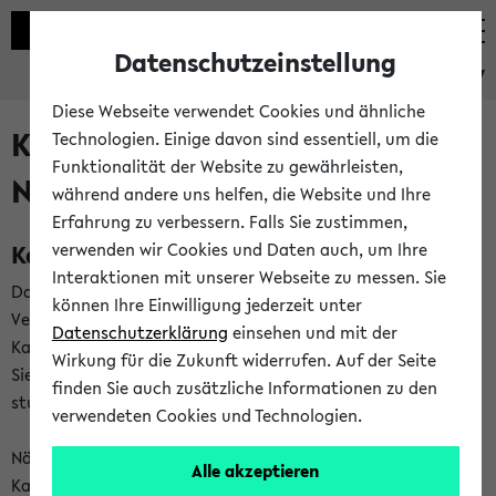
Datenschutzeinstellung
eKVV
Diese Webseite verwendet Cookies und ähnliche
Kalenderintegration und
Technologien. Einige davon sind essentiell, um die
Funktionalität der Website zu gewährleisten,
Newsfeeds
während andere uns helfen, die Website und Ihre
Erfahrung zu verbessern. Falls Sie zustimmen,
Kalenderintegration
verwenden wir Cookies und Daten auch, um Ihre
Interaktionen mit unserer Webseite zu messen. Sie
Das eKVV bietet Ihnen die Möglichkeit,
können Ihre Einwilligung jederzeit unter
Veranstaltungstermine in eine Vielzahl von
Datenschutzerklärung
einsehen und mit der
Kalenderanwendungen einzubinden. Auf diese Weise können
Wirkung für die Zukunft widerrufen. Auf der Seite
Sie einen gemeinsamen Überblick über Ihre privaten und
finden Sie auch zusätzliche Informationen zu den
studienbezogenen Termine erhalten.
verwendeten Cookies und Technologien.
Näheres zu Vorteilen und Funktionsweise der
Alle akzeptieren
Kalenderintegration können Sie auf unserer
Hilfeseite
lesen.