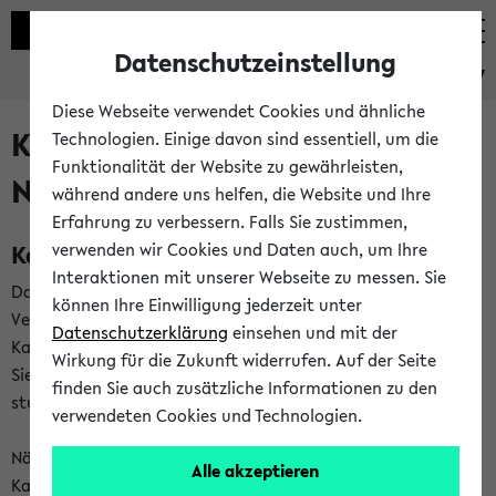
Datenschutzeinstellung
eKVV
Diese Webseite verwendet Cookies und ähnliche
Kalenderintegration und
Technologien. Einige davon sind essentiell, um die
Funktionalität der Website zu gewährleisten,
Newsfeeds
während andere uns helfen, die Website und Ihre
Erfahrung zu verbessern. Falls Sie zustimmen,
Kalenderintegration
verwenden wir Cookies und Daten auch, um Ihre
Interaktionen mit unserer Webseite zu messen. Sie
Das eKVV bietet Ihnen die Möglichkeit,
können Ihre Einwilligung jederzeit unter
Veranstaltungstermine in eine Vielzahl von
Datenschutzerklärung
einsehen und mit der
Kalenderanwendungen einzubinden. Auf diese Weise können
Wirkung für die Zukunft widerrufen. Auf der Seite
Sie einen gemeinsamen Überblick über Ihre privaten und
finden Sie auch zusätzliche Informationen zu den
studienbezogenen Termine erhalten.
verwendeten Cookies und Technologien.
Näheres zu Vorteilen und Funktionsweise der
Alle akzeptieren
Kalenderintegration können Sie auf unserer
Hilfeseite
lesen.