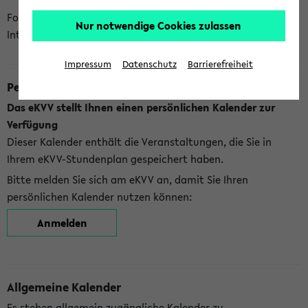
Folgende Kalender bietet Ihnen das eKVV derzeit zur
Nur notwendige Cookies zulassen
Integration an:
Impressum
Datenschutz
Barrierefreiheit
Persönlicher Kalender
Das eKVV stellt Ihnen einen persönlichen Kalender zur
Verfügung
Dieser Kalender enthält die Veranstaltungen, die Sie in
Ihrem eKVV-Stundenplan gespeichert haben.
Bitte melden Sie sich am eKVV an, damit Sie Ihren
persönlichen Kalender nutzen können:
Anmelden
Allgemeine Kalender
Es stehen allgemein zugängliche Kalender zu