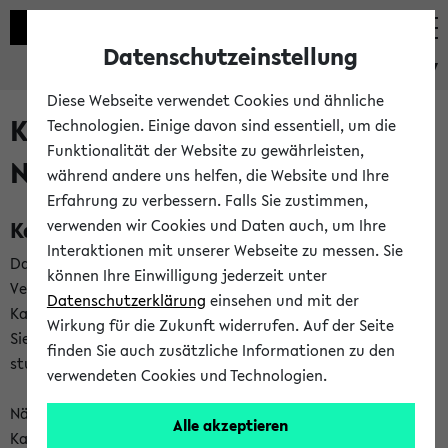
Datenschutzeinstellung
eKVV
Diese Webseite verwendet Cookies und ähnliche
Kalenderintegration und
Technologien. Einige davon sind essentiell, um die
Funktionalität der Website zu gewährleisten,
Newsfeeds
während andere uns helfen, die Website und Ihre
Erfahrung zu verbessern. Falls Sie zustimmen,
Kalenderintegration
verwenden wir Cookies und Daten auch, um Ihre
Interaktionen mit unserer Webseite zu messen. Sie
Das eKVV bietet Ihnen die Möglichkeit,
können Ihre Einwilligung jederzeit unter
Veranstaltungstermine in eine Vielzahl von
Datenschutzerklärung
einsehen und mit der
Kalenderanwendungen einzubinden. Auf diese Weise können
Wirkung für die Zukunft widerrufen. Auf der Seite
Sie einen gemeinsamen Überblick über Ihre privaten und
finden Sie auch zusätzliche Informationen zu den
studienbezogenen Termine erhalten.
verwendeten Cookies und Technologien.
Näheres zu Vorteilen und Funktionsweise der
Alle akzeptieren
Kalenderintegration können Sie auf unserer
Hilfeseite
lesen.