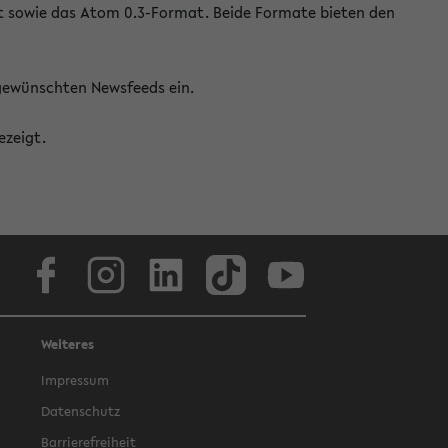
at sowie das Atom 0.3-Format. Beide Formate bieten den
 gewünschten Newsfeeds ein.
ezeigt.
Facebook
Instagram
LinkedIn
TikTok
Youtube
Weiteres
Impressum
Datenschutz
Barrierefreiheit