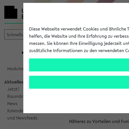
Diese Webseite verwendet Cookies und ähnliche Te
helfen, die Website und Ihre Erfahrung zu verbes
messen. Sie können Ihre Einwilligung jederzeit u
mein
Start
eKVV
zusätzliche Informationen zu den verwendeten C
Universität
Forschung
Studiengangsauswahl
Kalenderinte
Modulrecherche
Aktuelles
Kalenderintegrat
Jetzt!
Raumänderungen
Das eKVV bietet Ihnen die Mö
News
gemeinsamen Überblick über 
Kalenderintegration
und Newsfeeds
Näheres zu Vorteilen und Fun