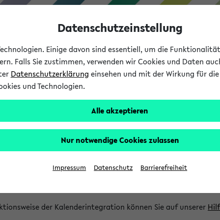
Datenschutzeinstellung
chnologien. Einige davon sind essentiell, um die Funktionalit
sern. Falls Sie zustimmen, verwenden wir Cookies und Daten auc
nter
Datenschutzerklärung
einsehen und mit der Wirkung für die 
ookies und Technologien.
Studium
Lehre
International
Alle akzeptieren
gration und Newsfeeds
Nur notwendige Cookies zulassen
ion
Impressum
Datenschutz
Barrierefreiheit
glichkeit, Veranstaltungstermine in eine Vielzahl von Kalende
Ihre privaten und studienbezogenen Termine erhalten.
ktionsweise der Kalenderintegration können Sie auf unserer
Hil