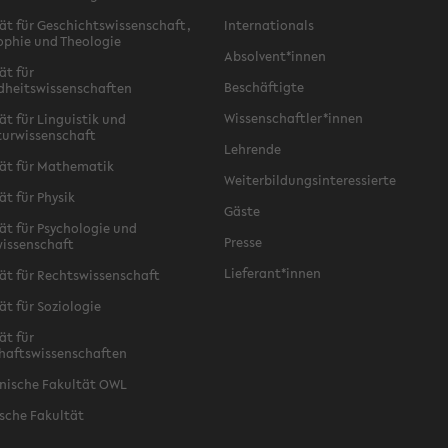
ät für Geschichtswissenschaft,
Internationals
ophie und Theologie
Absolvent*innen
ät für
Beschäftigte
dheitswissenschaften
Wissenschaftler*innen
ät für Linguistik und
turwissenschaft
Lehrende
ät für Mathematik
Weiterbildungsinteressierte
ät für Physik
Gäste
ät für Psychologie und
Presse
issenschaft
Lieferant*innen
ät für Rechtswissenschaft
ät für Soziologie
ät für
haftswissenschaften
nische Fakultät OWL
sche Fakultät