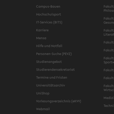
Campus-Bauen
Fakult
Philos
Hochschulsport
Fakult
IT-Services (BITS)
Gesun
Karriere
Fakult
Litera
Mensa
Fakult
Hilfe und Notfall
Fakult
Personen-Suche (PEVZ)
Fakult
Studienangebot
Sportw
Studierendensekretariat
Fakult
Termine und Fristen
Fakult
Universitätsarchiv
Fakult
Wirtsc
UniShop
Medizi
Vorlesungsverzeichnis (eKVV)
Techni
Webmail