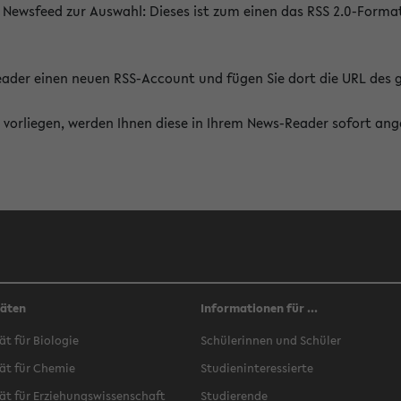
 Newsfeed zur Auswahl: Dieses ist zum einen das RSS 2.0-Form
Reader einen neuen RSS-Account und fügen Sie dort die URL des
vorliegen, werden Ihnen diese in Ihrem News-Reader sofort ang
täten
Informationen für ...
ät für Biologie
Schülerinnen und Schüler
ät für Chemie
Studieninteressierte
ät für Erziehungswissenschaft
Studierende