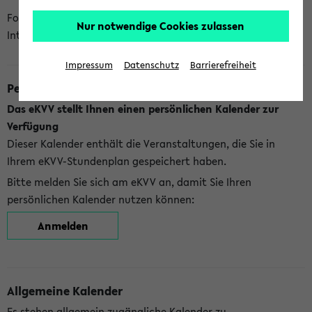
Folgende Kalender bietet Ihnen das eKVV derzeit zur
Nur notwendige Cookies zulassen
Integration an:
Impressum
Datenschutz
Barrierefreiheit
Persönlicher Kalender
Das eKVV stellt Ihnen einen persönlichen Kalender zur
Verfügung
Dieser Kalender enthält die Veranstaltungen, die Sie in
Ihrem eKVV-Stundenplan gespeichert haben.
Bitte melden Sie sich am eKVV an, damit Sie Ihren
persönlichen Kalender nutzen können:
Anmelden
Allgemeine Kalender
Es stehen allgemein zugängliche Kalender zu