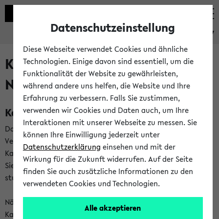
Datenschutzeinstellung
eKVV
Diese Webseite verwendet Cookies und ähnliche
Kalenderintegration und
Technologien. Einige davon sind essentiell, um die
Funktionalität der Website zu gewährleisten,
Newsfeeds
während andere uns helfen, die Website und Ihre
Erfahrung zu verbessern. Falls Sie zustimmen,
Kalenderintegration
verwenden wir Cookies und Daten auch, um Ihre
Interaktionen mit unserer Webseite zu messen. Sie
Das eKVV bietet Ihnen die Möglichkeit,
können Ihre Einwilligung jederzeit unter
Veranstaltungstermine in eine Vielzahl von
Datenschutzerklärung
einsehen und mit der
Kalenderanwendungen einzubinden. Auf diese Weise können
Wirkung für die Zukunft widerrufen. Auf der Seite
Sie einen gemeinsamen Überblick über Ihre privaten und
finden Sie auch zusätzliche Informationen zu den
studienbezogenen Termine erhalten.
verwendeten Cookies und Technologien.
Näheres zu Vorteilen und Funktionsweise der
Alle akzeptieren
Kalenderintegration können Sie auf unserer
Hilfeseite
lesen.