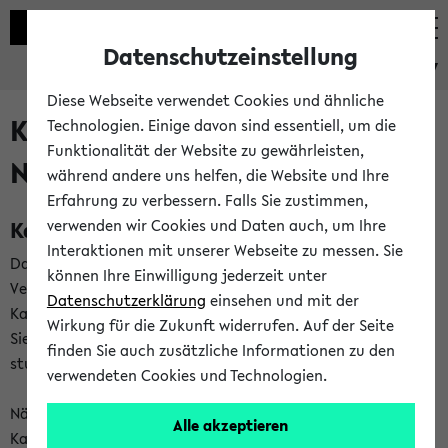
Datenschutzeinstellung
eKVV
Diese Webseite verwendet Cookies und ähnliche
Kalenderintegration und
Technologien. Einige davon sind essentiell, um die
Funktionalität der Website zu gewährleisten,
Newsfeeds
während andere uns helfen, die Website und Ihre
Erfahrung zu verbessern. Falls Sie zustimmen,
Kalenderintegration
verwenden wir Cookies und Daten auch, um Ihre
Interaktionen mit unserer Webseite zu messen. Sie
Das eKVV bietet Ihnen die Möglichkeit,
können Ihre Einwilligung jederzeit unter
Veranstaltungstermine in eine Vielzahl von
Datenschutzerklärung
einsehen und mit der
Kalenderanwendungen einzubinden. Auf diese Weise können
Wirkung für die Zukunft widerrufen. Auf der Seite
Sie einen gemeinsamen Überblick über Ihre privaten und
finden Sie auch zusätzliche Informationen zu den
studienbezogenen Termine erhalten.
verwendeten Cookies und Technologien.
Näheres zu Vorteilen und Funktionsweise der
Alle akzeptieren
Kalenderintegration können Sie auf unserer
Hilfeseite
lesen.