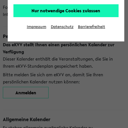
Folgende Kalender bietet Ihnen das eKVV derzeit zur
Nur notwendige Cookies zulassen
Integration an:
Impressum
Datenschutz
Barrierefreiheit
Persönlicher Kalender
Das eKVV stellt Ihnen einen persönlichen Kalender zur
Verfügung
Dieser Kalender enthält die Veranstaltungen, die Sie in
Ihrem eKVV-Stundenplan gespeichert haben.
Bitte melden Sie sich am eKVV an, damit Sie Ihren
persönlichen Kalender nutzen können:
Anmelden
Allgemeine Kalender
Es stehen allgemein zugängliche Kalender zu