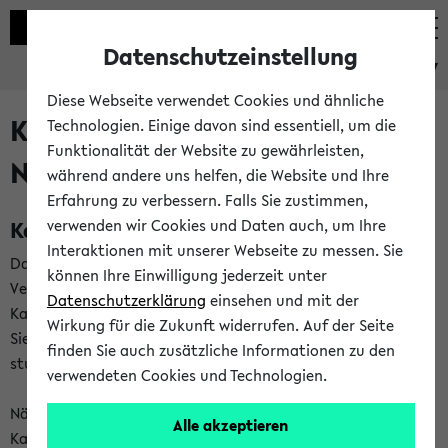
Datenschutzeinstellung
eKVV
Diese Webseite verwendet Cookies und ähnliche
Kalenderintegration und
Technologien. Einige davon sind essentiell, um die
Funktionalität der Website zu gewährleisten,
Newsfeeds
während andere uns helfen, die Website und Ihre
Erfahrung zu verbessern. Falls Sie zustimmen,
Kalenderintegration
verwenden wir Cookies und Daten auch, um Ihre
Interaktionen mit unserer Webseite zu messen. Sie
Das eKVV bietet Ihnen die Möglichkeit,
können Ihre Einwilligung jederzeit unter
Veranstaltungstermine in eine Vielzahl von
Datenschutzerklärung
einsehen und mit der
Kalenderanwendungen einzubinden. Auf diese Weise können
Wirkung für die Zukunft widerrufen. Auf der Seite
Sie einen gemeinsamen Überblick über Ihre privaten und
finden Sie auch zusätzliche Informationen zu den
studienbezogenen Termine erhalten.
verwendeten Cookies und Technologien.
Näheres zu Vorteilen und Funktionsweise der
Alle akzeptieren
Kalenderintegration können Sie auf unserer
Hilfeseite
lesen.