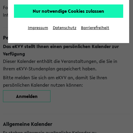
Folgende Kalender bietet Ihnen das eKVV derzeit zur
Nur notwendige Cookies zulassen
Integration an:
Impressum
Datenschutz
Barrierefreiheit
Persönlicher Kalender
Das eKVV stellt Ihnen einen persönlichen Kalender zur
Verfügung
Dieser Kalender enthält die Veranstaltungen, die Sie in
Ihrem eKVV-Stundenplan gespeichert haben.
Bitte melden Sie sich am eKVV an, damit Sie Ihren
persönlichen Kalender nutzen können:
Anmelden
Allgemeine Kalender
Es stehen allgemein zugängliche Kalender zu