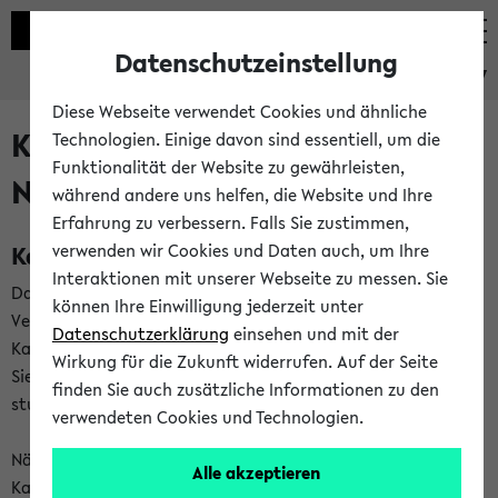
Datenschutzeinstellung
eKVV
Diese Webseite verwendet Cookies und ähnliche
Kalenderintegration und
Technologien. Einige davon sind essentiell, um die
Funktionalität der Website zu gewährleisten,
Newsfeeds
während andere uns helfen, die Website und Ihre
Erfahrung zu verbessern. Falls Sie zustimmen,
Kalenderintegration
verwenden wir Cookies und Daten auch, um Ihre
Interaktionen mit unserer Webseite zu messen. Sie
Das eKVV bietet Ihnen die Möglichkeit,
können Ihre Einwilligung jederzeit unter
Veranstaltungstermine in eine Vielzahl von
Datenschutzerklärung
einsehen und mit der
Kalenderanwendungen einzubinden. Auf diese Weise können
Wirkung für die Zukunft widerrufen. Auf der Seite
Sie einen gemeinsamen Überblick über Ihre privaten und
finden Sie auch zusätzliche Informationen zu den
studienbezogenen Termine erhalten.
verwendeten Cookies und Technologien.
Näheres zu Vorteilen und Funktionsweise der
Alle akzeptieren
Kalenderintegration können Sie auf unserer
Hilfeseite
lesen.