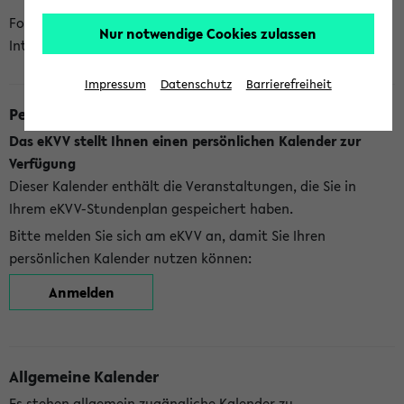
Folgende Kalender bietet Ihnen das eKVV derzeit zur
Nur notwendige Cookies zulassen
Integration an:
Impressum
Datenschutz
Barrierefreiheit
Persönlicher Kalender
Das eKVV stellt Ihnen einen persönlichen Kalender zur
Verfügung
Dieser Kalender enthält die Veranstaltungen, die Sie in
Ihrem eKVV-Stundenplan gespeichert haben.
Bitte melden Sie sich am eKVV an, damit Sie Ihren
persönlichen Kalender nutzen können:
Anmelden
Allgemeine Kalender
Es stehen allgemein zugängliche Kalender zu