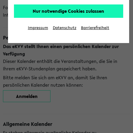
Folgende Kalender bietet Ihnen das eKVV derzeit zur
Nur notwendige Cookies zulassen
Integration an:
Impressum
Datenschutz
Barrierefreiheit
Persönlicher Kalender
Das eKVV stellt Ihnen einen persönlichen Kalender zur
Verfügung
Dieser Kalender enthält die Veranstaltungen, die Sie in
Ihrem eKVV-Stundenplan gespeichert haben.
Bitte melden Sie sich am eKVV an, damit Sie Ihren
persönlichen Kalender nutzen können:
Anmelden
Allgemeine Kalender
Es stehen allgemein zugängliche Kalender zu