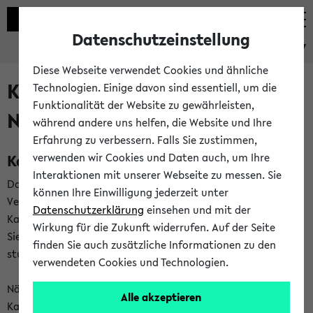
Datenschutzeinstellung
eKVV
Diese Webseite verwendet Cookies und ähnliche
Kalenderintegration und
Technologien. Einige davon sind essentiell, um die
Funktionalität der Website zu gewährleisten,
Newsfeeds
während andere uns helfen, die Website und Ihre
Erfahrung zu verbessern. Falls Sie zustimmen,
Kalenderintegration
verwenden wir Cookies und Daten auch, um Ihre
Interaktionen mit unserer Webseite zu messen. Sie
Das eKVV bietet Ihnen die Möglichkeit,
können Ihre Einwilligung jederzeit unter
Veranstaltungstermine in eine Vielzahl von
Datenschutzerklärung
einsehen und mit der
Kalenderanwendungen einzubinden. Auf diese Weise können
Wirkung für die Zukunft widerrufen. Auf der Seite
Sie einen gemeinsamen Überblick über Ihre privaten und
finden Sie auch zusätzliche Informationen zu den
studienbezogenen Termine erhalten.
verwendeten Cookies und Technologien.
Näheres zu Vorteilen und Funktionsweise der
Alle akzeptieren
Kalenderintegration können Sie auf unserer
Hilfeseite
lesen.