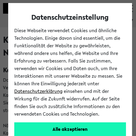
Datenschutzeinstellung
eKVV
Diese Webseite verwendet Cookies und ähnliche
Kalenderintegration und
Technologien. Einige davon sind essentiell, um die
Funktionalität der Website zu gewährleisten,
Newsfeeds
während andere uns helfen, die Website und Ihre
Erfahrung zu verbessern. Falls Sie zustimmen,
Kalenderintegration
verwenden wir Cookies und Daten auch, um Ihre
Interaktionen mit unserer Webseite zu messen. Sie
Das eKVV bietet Ihnen die Möglichkeit,
können Ihre Einwilligung jederzeit unter
Veranstaltungstermine in eine Vielzahl von
Datenschutzerklärung
einsehen und mit der
Kalenderanwendungen einzubinden. Auf diese Weise können
Wirkung für die Zukunft widerrufen. Auf der Seite
Sie einen gemeinsamen Überblick über Ihre privaten und
finden Sie auch zusätzliche Informationen zu den
studienbezogenen Termine erhalten.
verwendeten Cookies und Technologien.
Näheres zu Vorteilen und Funktionsweise der
Alle akzeptieren
Kalenderintegration können Sie auf unserer
Hilfeseite
lesen.