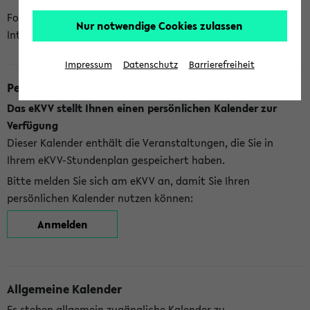
Folgende Kalender bietet Ihnen das eKVV derzeit zur
Nur notwendige Cookies zulassen
Integration an:
Impressum
Datenschutz
Barrierefreiheit
Persönlicher Kalender
Das eKVV stellt Ihnen einen persönlichen Kalender zur
Verfügung
Dieser Kalender enthält die Veranstaltungen, die Sie in
Ihrem eKVV-Stundenplan gespeichert haben.
Bitte melden Sie sich am eKVV an, damit Sie Ihren
persönlichen Kalender nutzen können:
Anmelden
Allgemeine Kalender
Es stehen allgemein zugängliche Kalender zu