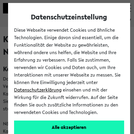
Datenschutzeinstellung
eKVV
Diese Webseite verwendet Cookies und ähnliche
Kalenderintegration und
Technologien. Einige davon sind essentiell, um die
Funktionalität der Website zu gewährleisten,
Newsfeeds
während andere uns helfen, die Website und Ihre
Erfahrung zu verbessern. Falls Sie zustimmen,
Kalenderintegration
verwenden wir Cookies und Daten auch, um Ihre
Interaktionen mit unserer Webseite zu messen. Sie
Das eKVV bietet Ihnen die Möglichkeit,
können Ihre Einwilligung jederzeit unter
Veranstaltungstermine in eine Vielzahl von
Datenschutzerklärung
einsehen und mit der
Kalenderanwendungen einzubinden. Auf diese Weise können
Wirkung für die Zukunft widerrufen. Auf der Seite
Sie einen gemeinsamen Überblick über Ihre privaten und
finden Sie auch zusätzliche Informationen zu den
studienbezogenen Termine erhalten.
verwendeten Cookies und Technologien.
Näheres zu Vorteilen und Funktionsweise der
Alle akzeptieren
Kalenderintegration können Sie auf unserer
Hilfeseite
lesen.