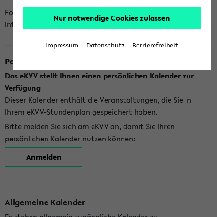
Folgende Kalender bietet Ihnen das eKVV derzeit zur
Nur notwendige Cookies zulassen
Integration an:
Impressum
Datenschutz
Barrierefreiheit
Persönlicher Kalender
Das eKVV stellt Ihnen einen persönlichen Kalender zur
Verfügung
Dieser Kalender enthält die Veranstaltungen, die Sie in
Ihrem eKVV-Stundenplan gespeichert haben.
Bitte melden Sie sich am eKVV an, damit Sie Ihren
persönlichen Kalender nutzen können:
Anmelden
Allgemeine Kalender
Es stehen allgemein zugängliche Kalender zu